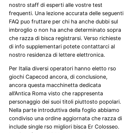
nostro staff di esperti alle vostre test
frequenti. Una lezione accurata delle seguenti
FAQ puo fruttare per chi ha anche dubbi sul
imbroglio o non ha anche determinato sopra
che razza di bisca registrarsi. Verso richieste
di info supplementari potete contattarci al
nostro residenza di lettere elettronica.
Per Italia diversi operatori hanno eletto rso
giochi Capecod ancora, di conclusione,
ancora questa macchinetta dedicata
all’Antica Roma visto che rappresenta
personaggio dei suoi titoli piuttosto popolari.
Nella parte introduttiva della foglio abbiamo
condiviso una ordine aggiornata che razza di
include single rso migliori bisca Er Colosseo.