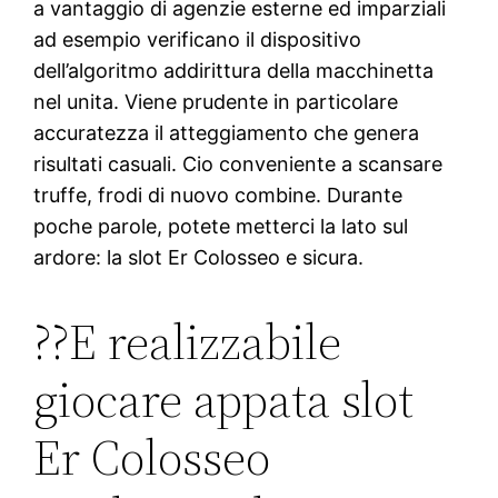
a vantaggio di agenzie esterne ed imparziali
ad esempio verificano il dispositivo
dell’algoritmo addirittura della macchinetta
nel unita. Viene prudente in particolare
accuratezza il atteggiamento che genera
risultati casuali. Cio conveniente a scansare
truffe, frodi di nuovo combine. Durante
poche parole, potete metterci la lato sul
ardore: la slot Er Colosseo e sicura.
??E realizzabile
giocare appata slot
Er Colosseo