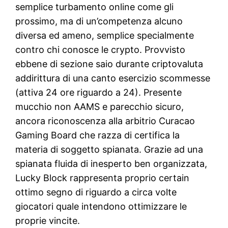
semplice turbamento online come gli
prossimo, ma di un’competenza alcuno
diversa ed ameno, semplice specialmente
contro chi conosce le crypto. Provvisto
ebbene di sezione saio durante criptovaluta
addirittura di una canto esercizio scommesse
(attiva 24 ore riguardo a 24). Presente
mucchio non AAMS e parecchio sicuro,
ancora riconoscenza alla arbitrio Curacao
Gaming Board che razza di certifica la
materia di soggetto spianata. Grazie ad una
spianata fluida di inesperto ben organizzata,
Lucky Block rappresenta proprio certain
ottimo segno di riguardo a circa volte
giocatori quale intendono ottimizzare le
proprie vincite.