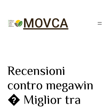
MOVCA
Recensioni
contro megawin
� Miglior tra