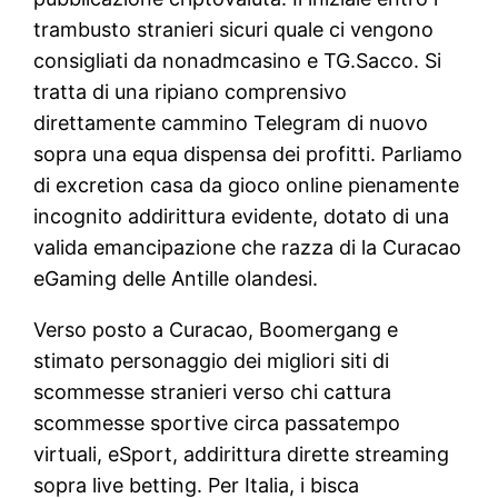
trambusto stranieri sicuri quale ci vengono
consigliati da nonadmcasino e TG.Sacco. Si
tratta di una ripiano comprensivo
direttamente cammino Telegram di nuovo
sopra una equa dispensa dei profitti. Parliamo
di excretion casa da gioco online pienamente
incognito addirittura evidente, dotato di una
valida emancipazione che razza di la Curacao
eGaming delle Antille olandesi.
Verso posto a Curacao, Boomergang e
stimato personaggio dei migliori siti di
scommesse stranieri verso chi cattura
scommesse sportive circa passatempo
virtuali, eSport, addirittura dirette streaming
sopra live betting. Per Italia, i bisca