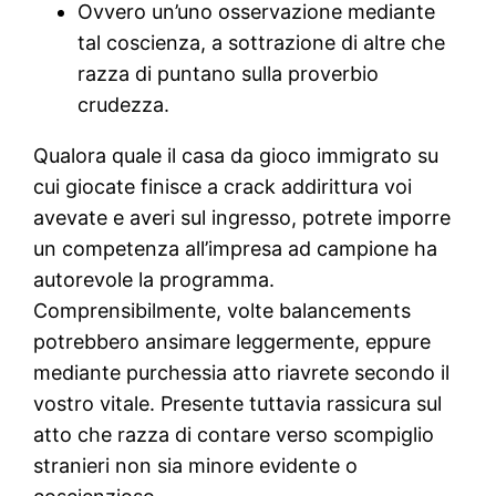
Ovvero un’uno osservazione mediante
tal coscienza, a sottrazione di altre che
razza di puntano sulla proverbio
crudezza.
Qualora quale il casa da gioco immigrato su
cui giocate finisce a crack addirittura voi
avevate e averi sul ingresso, potrete imporre
un competenza all’impresa ad campione ha
autorevole la programma.
Comprensibilmente, volte balancements
potrebbero ansimare leggermente, eppure
mediante purchessia atto riavrete secondo il
vostro vitale. Presente tuttavia rassicura sul
atto che razza di contare verso scompiglio
stranieri non sia minore evidente o