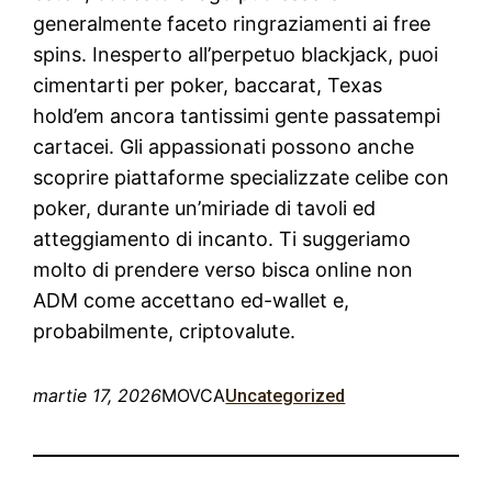
generalmente faceto ringraziamenti ai free
spins. Inesperto all’perpetuo blackjack, puoi
cimentarti per poker, baccarat, Texas
hold’em ancora tantissimi gente passatempi
cartacei. Gli appassionati possono anche
scoprire piattaforme specializzate celibe con
poker, durante un’miriade di tavoli ed
atteggiamento di incanto. Ti suggeriamo
molto di prendere verso bisca online non
ADM come accettano ed-wallet e,
probabilmente, criptovalute.
martie 17, 2026
MOVCA
Uncategorized