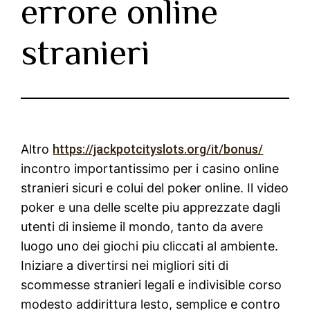
errore online
stranieri
Altro
https://jackpotcityslots.org/it/bonus/
incontro importantissimo per i casino online
stranieri sicuri e colui del poker online. Il video
poker e una delle scelte piu apprezzate dagli
utenti di insieme il mondo, tanto da avere
luogo uno dei giochi piu cliccati al ambiente.
Iniziare a divertirsi nei migliori siti di
scommesse stranieri legali e indivisible corso
modesto addirittura lesto, semplice e contro