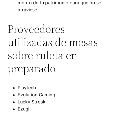
monto de tu patrimonio para que no se
atraviese.
Proveedores
utilizadas de mesas
sobre ruleta en
preparado
Playtech
Evolution Gaming
Lucky Streak
Ezugi