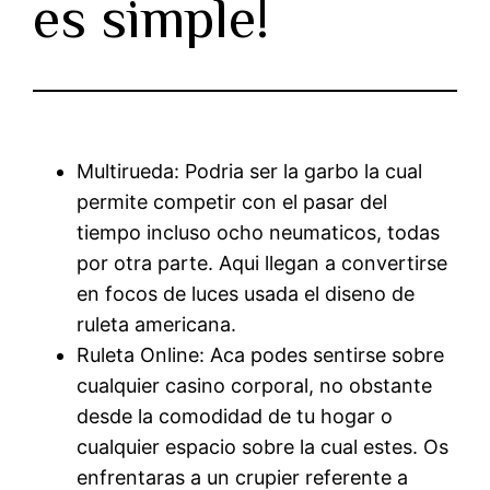
es simple!
Multirueda: Podria ser la garbo la cual
permite competir con el pasar del
tiempo incluso ocho neumaticos, todas
por otra parte. Aqui llegan a convertirse
en focos de luces usada el diseno de
ruleta americana.
Ruleta Online: Aca podes sentirse sobre
cualquier casino corporal, no obstante
desde la comodidad de tu hogar o
cualquier espacio sobre la cual estes. Os
enfrentaras a un crupier referente a