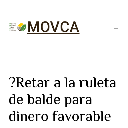
MOVCA
?Retar a la ruleta
de balde para
dinero favorable