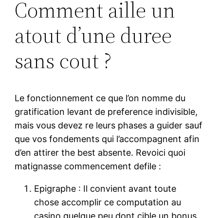
Comment aille un
atout d’une duree
sans cout ?
Le fonctionnement ce que l’on nomme du
gratification levant de preference indivisible,
mais vous devez re leurs phases a guider sauf
que vos fondements qui l’accompagnent afin
d’en attirer the best absente. Revoici quoi
matignasse commencement defile :
Epigraphe : Il convient avant toute
chose accomplir ce computation au
casino quelque peu dont cible un bonus.