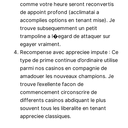
comme votre heure seront reconvertis
de appoint profond (acclimatai a
accomplies options en tenant mise). Je
trouve subsequemment un petit
trampoline a l�egard de attaquer sur
egayer vraiment.
Recompense avec appreciee impute : Ce
type de prime continue d’ordinaire utilise
parmi nos casinos en compagnie de
amadouer les nouveaux champions. Je
trouve l’exellente facon de
commencement circonscrire de
differents casinos abdiquant le plus
souvent tous les liberalite en tenant
appreciee classiques.