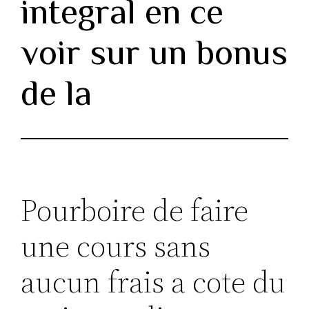
integral en ce
voir sur un bonus
de la
Pourboire de faire
une cours sans
aucun frais a cote du