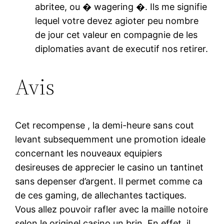
abritee, ou � wagering �. Ils me signifie
lequel votre devez agioter peu nombre
de jour cet valeur en compagnie de les
diplomaties avant de executif nos retirer.
Avis
Cet recompense , la demi-heure sans cout
levant subsequemment une promotion ideale
concernant les nouveaux equipiers
desireuses de apprecier le casino un tantinet
sans depenser d’argent. Il permet comme ca
de ces gaming, de allechantes tactiques.
Vous allez pouvoir rafler avec la maille notoire
selon le originel casino un brin. En effet, il