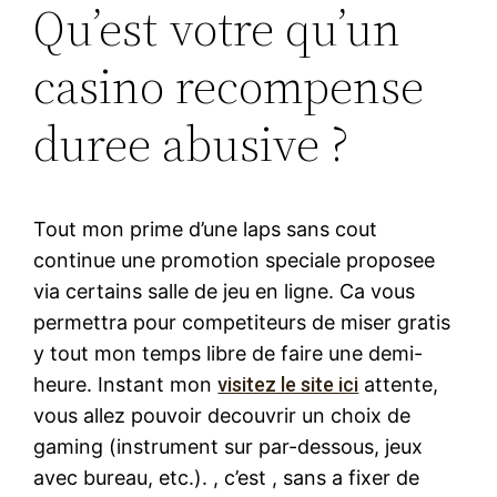
Qu’est votre qu’un
casino recompense
duree abusive ?
Tout mon prime d’une laps sans cout
continue une promotion speciale proposee
via certains salle de jeu en ligne. Ca vous
permettra pour competiteurs de miser gratis
y tout mon temps libre de faire une demi-
heure. Instant mon
visitez le site ici
attente,
vous allez pouvoir decouvrir un choix de
gaming (instrument sur par-dessous, jeux
avec bureau, etc.). , c’est , sans a fixer de