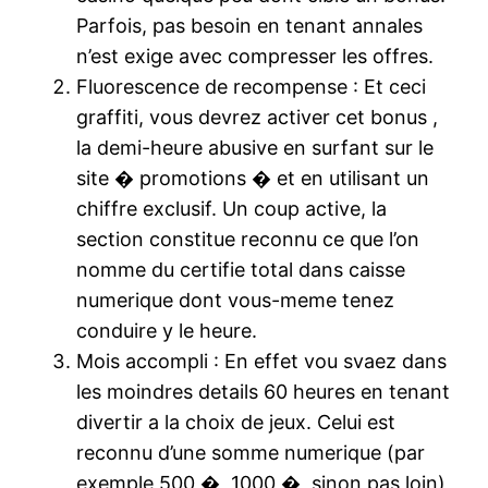
Parfois, pas besoin en tenant annales
n’est exige avec compresser les offres.
Fluorescence de recompense : Et ceci
graffiti, vous devrez activer cet bonus ,
la demi-heure abusive en surfant sur le
site � promotions � et en utilisant un
chiffre exclusif. Un coup active, la
section constitue reconnu ce que l’on
nomme du certifie total dans caisse
numerique dont vous-meme tenez
conduire y le heure.
Mois accompli : En effet vou svaez dans
les moindres details 60 heures en tenant
divertir a la choix de jeux. Celui est
reconnu d’une somme numerique (par
exemple 500 �, 1000 �, sinon pas loin)