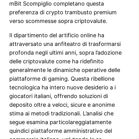
mBit Scompiglio completano questa
preferenza di crypto trambusto premium
verso scommesse sopra criptovalute.
Il dipartimento del artificio online ha
attraversato una anfiteatro di trasformarsi
profonda negli ultimi anni, sopra l’adozione
delle criptovalute come ha ridefinito
generalmente le dinamiche operative delle
piattaforme di gaming. Questa ribellione
tecnologica ha intero nuove desiderio a i
giocatori italiani, offrendo soluzioni di
deposito oltre a veloci, sicure e anonime
stima ai metodi tradizionali. L’analisi che
segue esamina particolareggiatamente
quindici piattaforme amministrativo del