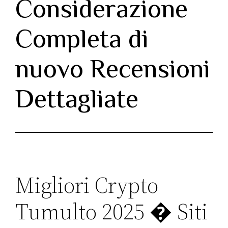
Considerazione
Completa di
nuovo Recensioni
Dettagliate
Migliori Crypto
Tumulto 2025 � Siti