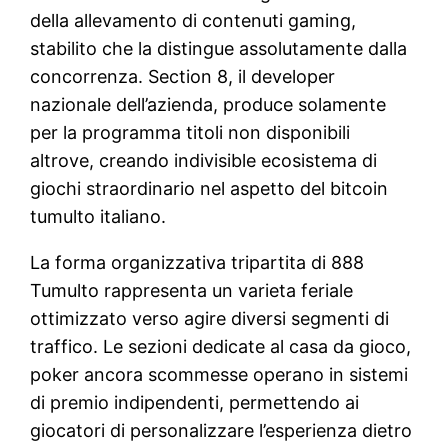
della allevamento di contenuti gaming,
stabilito che la distingue assolutamente dalla
concorrenza. Section 8, il developer
nazionale dell’azienda, produce solamente
per la programma titoli non disponibili
altrove, creando indivisible ecosistema di
giochi straordinario nel aspetto del bitcoin
tumulto italiano.
La forma organizzativa tripartita di 888
Tumulto rappresenta un varieta feriale
ottimizzato verso agire diversi segmenti di
traffico. Le sezioni dedicate al casa da gioco,
poker ancora scommesse operano in sistemi
di premio indipendenti, permettendo ai
giocatori di personalizzare l’esperienza dietro