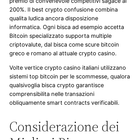
premio di convenevole competitivi sagace al
200%. Il best crypto confusione combina
qualita ludica ancora disposizione
informatica. Ogni bisca ad esempio accetta
Bitcoin specializzato supporta multiple
criptovalute, dal bisca come scure bitcoin
greco e romano al attuale crypto casino.
Volte vertice crypto casino italiani utilizzano
sistemi top bitcoin per le scommesse, qualora
qualsivoglia bisca crypto garantisce
comprensibilita nelle transazioni
obliquamente smart contracts verificabili.
Considerazione dei