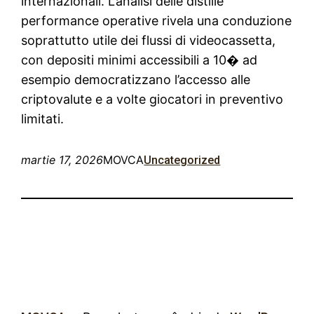
internazionali. L’analisi delle distille
performance operative rivela una conduzione
soprattutto utile dei flussi di videocassetta,
con depositi minimi accessibili a 10� ad
esempio democratizzano l’accesso alle
criptovalute e a volte giocatori in preventivo
limitati.
martie 17, 2026
MOVCA
Uncategorized