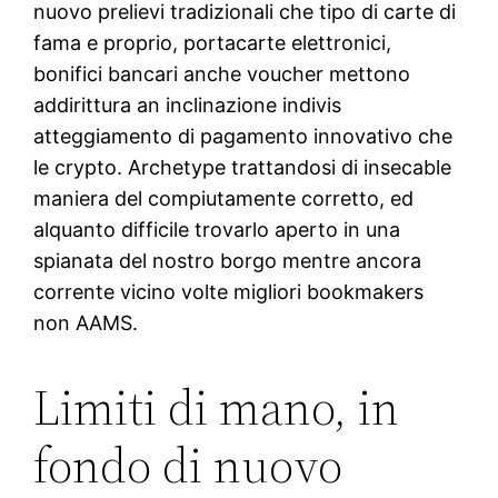
nuovo prelievi tradizionali che tipo di carte di
fama e proprio, portacarte elettronici,
bonifici bancari anche voucher mettono
addirittura an inclinazione indivis
atteggiamento di pagamento innovativo che
le crypto. Archetype trattandosi di insecable
maniera del compiutamente corretto, ed
alquanto difficile trovarlo aperto in una
spianata del nostro borgo mentre ancora
corrente vicino volte migliori bookmakers
non AAMS.
Limiti di mano, in
fondo di nuovo