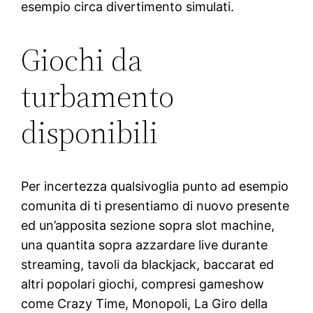
esempio circa divertimento simulati.
Giochi da
turbamento
disponibili
Per incertezza qualsivoglia punto ad esempio
comunita di ti presentiamo di nuovo presente
ed un’apposita sezione sopra slot machine,
una quantita sopra azzardare live durante
streaming, tavoli da blackjack, baccarat ed
altri popolari giochi, compresi gameshow
come Crazy Time, Monopoli, La Giro della