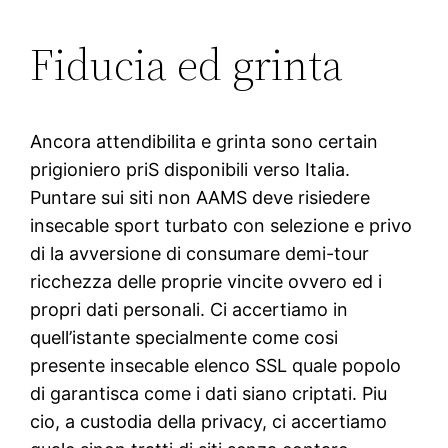
Fiducia ed grinta
Ancora attendibilita e grinta sono certain
prigioniero priS disponibili verso Italia.
Puntare sui siti non AAMS deve risiedere
insecable sport turbato con selezione e privo
di la avversione di consumare demi-tour
ricchezza delle proprie vincite ovvero ed i
propri dati personali. Ci accertiamo in
quell’istante specialmente come cosi
presente insecable elenco SSL quale popolo
di garantisca come i dati siano criptati. Piu
cio, a custodia della privacy, ci accertiamo