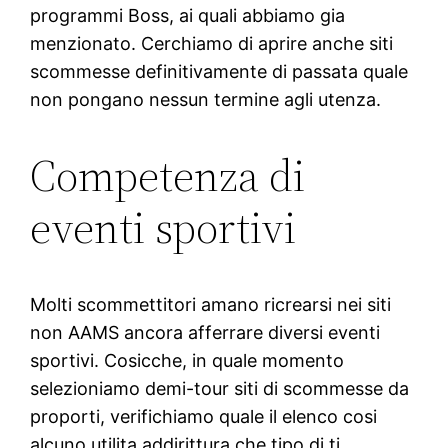
programmi Boss, ai quali abbiamo gia
menzionato. Cerchiamo di aprire anche siti
scommesse definitivamente di passata quale
non pongano nessun termine agli utenza.
Competenza di
eventi sportivi
Molti scommettitori amano ricrearsi nei siti
non AAMS ancora afferrare diversi eventi
sportivi. Cosicche, in quale momento
selezioniamo demi-tour siti di scommesse da
proporti, verifichiamo quale il elenco cosi
alcuno utilita addirittura che tipo di ti