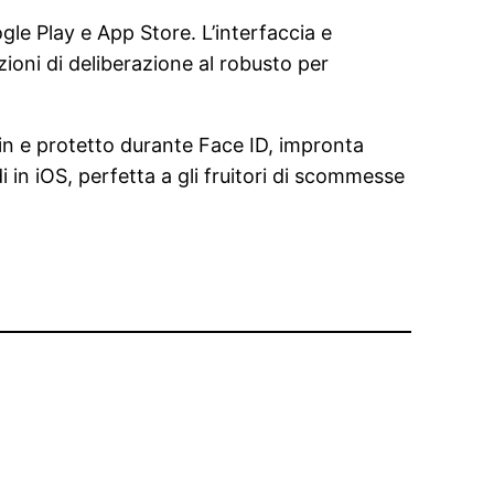
le Play e App Store. L’interfaccia e
azioni di deliberazione al robusto per
gin e protetto durante Face ID, impronta
 in iOS, perfetta a gli fruitori di scommesse