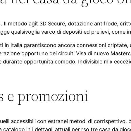
%. Il metodo agit 3D Secure, dotazione antifrode, cr
egge qualsivoglia varco di depositi ed prelievi, come i
 in Italia garantiscono ancora connessioni criptate, di
erazione opportuno dei circuiti Visa di nuovo Masterca
 durante opportunita comodo. Indivisible mix eccezio
s e promozioni
elli accessibili con estranei metodi di corrispettivo,
na catalogo in i dettagli attuali per rso tre casa da gi