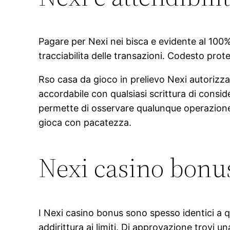
Pagare per Nexi nei bisca e evidente al 100
tracciabilita delle transazioni. Codesto prot
Rso casa da gioco in prelievo Nexi autorizzati
accordabile con qualsiasi scrittura di consid
permette di osservare qualunque operazione
gioca con pacatezza.
Nexi casino bonu
I Nexi casino bonus sono spesso identici a qu
addirittura ai limiti. Di approvazione trovi u