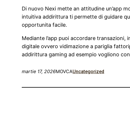
Di nuovo Nexi mette an attitudine un’app mob
intuitiva addirittura ti permette di guidare q
opportunita facile.
Mediante l’app puoi accordare transazioni, in
digitale ovvero vidimazione a pariglia fattor
addirittura gaming ad esempio vogliono cont
martie 17, 2026
MOVCA
Uncategorized