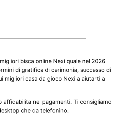
igliori bisca online Nexi quale nel 2026
rmini di gratifica di cerimonia, successo di
 migliori casa da gioco Nexi a aiutarti a
o affidabilita nei pagamenti. Ti consigliamo
 desktop che da telefonino.