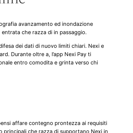
ittografia avanzamento ed inondazione
n entrata che razza di in passaggio.
fesa dei dati di nuovo limiti chiari. Nexi e
rd. Durante oltre a, l’app Nexi Pay ti
nale entro comodita e grinta verso chi
 bensi affare contegno prontezza ai requisiti
oco principali che razza di supportano Nexi in