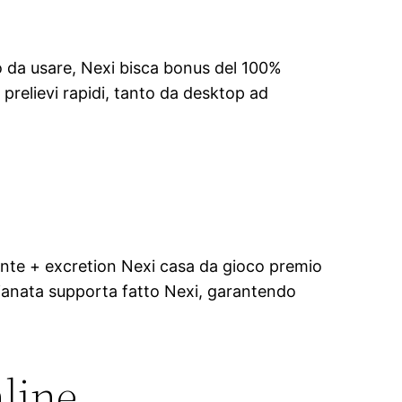
o da usare, Nexi bisca bonus del 100%
prelievi rapidi, tanto da desktop ad
mente + excretion Nexi casa da gioco premio
pianata supporta fatto Nexi, garantendo
nline