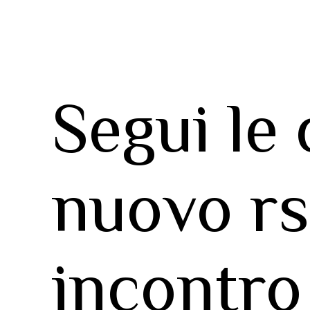
Segui le 
nuovo rs
incontro