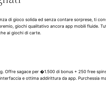
enza di gioco solida ed senza contare sorprese, ti co
emio, giochi qualitativo ancora app mobili fluide. Tutt
he ai giochi di carte.
. Offre sagace per �1.500 di bonus + 250 free spins di
interfaccia e ottima addirittura da app. Purchessia ma