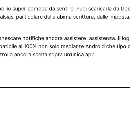
ilio super comoda da sentire. Puoi scaricarla da Goog
ualsiasi particolare della abima scrittura, dalle impost
nescare notifiche ancora assistere l’assistenza. Il lo
ipatibile al 100% non solo mediante Android che tipo di
rollo ancora scelta sopra un’unica app.