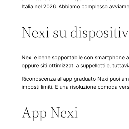
Italia nel 2026. Abbiamo complesso avviament
Nexi su dispositiv
Nexi e bene sopportabile con smartphone addi
oppure siti ottimizzati a suppellettile, tutta
Riconoscenza all’app graduato Nexi puoi ammi
imposti limiti. E una risoluzione comoda ver
App Nexi