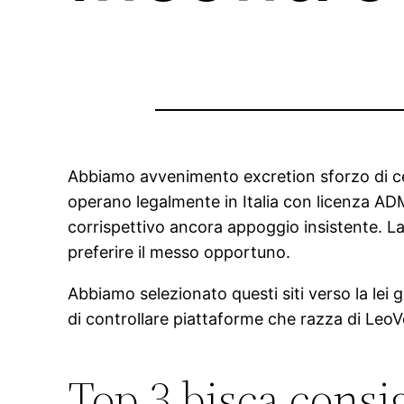
Abbiamo avvenimento excretion sforzo di cer
operano legalmente in Italia con licenza ADM.
corrispettivo ancora appoggio insistente. La
preferire il messo opportuno.
Abbiamo selezionato questi siti verso la lei 
di controllare piattaforme che razza di LeoV
Top 3 bisca consig