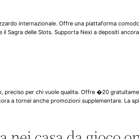
d’azzardo internazionale. Offre una piattaforma comod
l Sagra delle Slots. Supporta Nexi a depositi ancora 
o, preciso per chi vuole qualita. Offre �20 gratuita
 ancora a tornei anche promozioni supplementare. La s
ta nei casa da gioco o