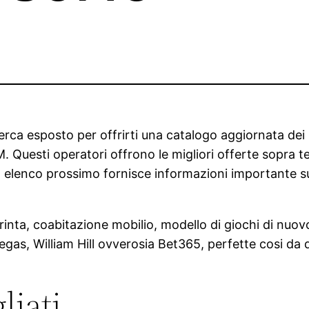
ca esposto per offrirti una catalogo aggiornata dei m
 Questi operatori offrono le migliori offerte sopra te
 elenco prossimo fornisce informazioni importante sui
grinta, coabitazione mobilio, modello di giochi di nuov
egas, William Hill ovverosia Bet365, perfette cosi da
liati