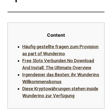
Content
Häufig gestellte fragen zum Provision
as part of Wunderino
Free Slots Verbunden No Download
And Install: The Ultimate Overview
Irgendeiner das Besten: ihr Wunderino
Willkommensbonus
Diese Kryptowährungen stehen inside
Wunderino zur Verfügung