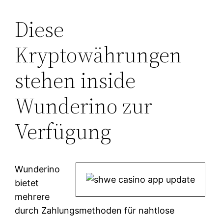
Diese
Kryptowährungen
stehen inside
Wunderino zur
Verfügung
Wunderino
bietet
mehrere
durch Zahlungsmethoden für nahtlose