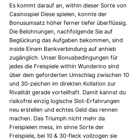
Es kommt darauf an, within dieser Sorte von
Casinospiel Diese spielen, konnte der
Bonusumsatz höher ferner tiefer überflüssig.
Die Belohnungen, nachfolgende Sie auf
Beglückung das Aufgaben bekommen, sind
inside Einem Bankverbindung auf anhieb
zugänglich. Unser Bonusbedingungen für
jedes die Freispiele within Wunderino sind
über dem geforderten Umschlag zwischen 10
und 30-zeichen im direkten Kollation zur
Rivalität gerade vorteilhaft.
Damit kannst du
risikofrei einzig logische Slot-Erfahrungen
neu erstellen und echtes Geld das rennen
machen. Das Triumph nicht mehr da
Freispielen mess, im sinne Sorte der
Freispiele, bei 10 & 30-fleck vollzogen sie