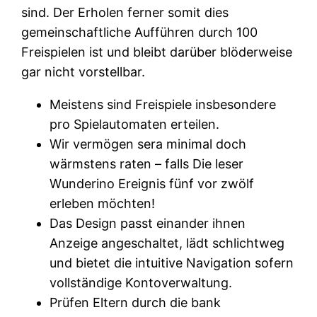
sind. Der Erholen ferner somit dies
gemeinschaftliche Aufführen durch 100
Freispielen ist und bleibt darüber blöderweise
gar nicht vorstellbar.
Meistens sind Freispiele insbesondere
pro Spielautomaten erteilen.
Wir vermögen sera minimal doch
wärmstens raten – falls Die leser
Wunderino Ereignis fünf vor zwölf
erleben möchten!
Das Design passt einander ihnen
Anzeige angeschaltet, lädt schlichtweg
und bietet die intuitive Navigation sofern
vollständige Kontoverwaltung.
Prüfen Eltern durch die bank