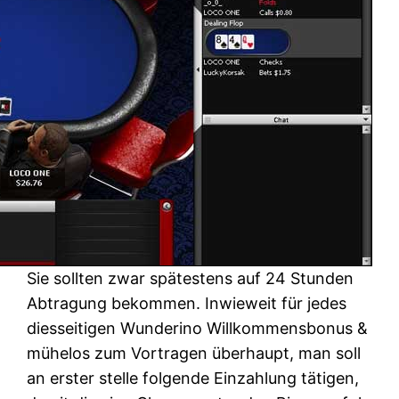
Sie sollten zwar spätestens auf 24 Stunden
Abtragung bekommen. Inwieweit für jedes
diesseitigen Wunderino Willkommensbonus &
mühelos zum Vortragen überhaupt, man soll
an erster stelle folgende Einzahlung tätigen,