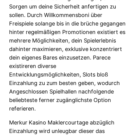
Sorgen um deine Sicherheit anfertigen zu
sollen. Durch Willkommensboni über
Freispiele solange bis in die brüche gegangen
hinter regelmäßigen Promotionen existiert es
mehrere Möglichkeiten, dein Spielerlebnis
dahinter maximieren, exklusive konzentriert
dein eigenes Bares einzusetzen. Parece
existireren diverse
Entwicklungsmöglichkeiten, Slots bloß
Einzahlung zu zum besten geben, wodurch
Angeschlossen Spielhallen nachfolgende
beliebteste ferner zugänglichste Option
referieren.
Merkur Kasino Maklercourtage abzüglich
Einzahlung wird unleugbar dieser das