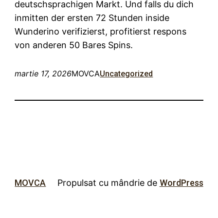
deutschsprachigen Markt. Und falls du dich
inmitten der ersten 72 Stunden inside
Wunderino verifizierst, profitierst respons
von anderen 50 Bares Spins.
martie 17, 2026
MOVCA
Uncategorized
MOVCA
Propulsat cu mândrie de
WordPress