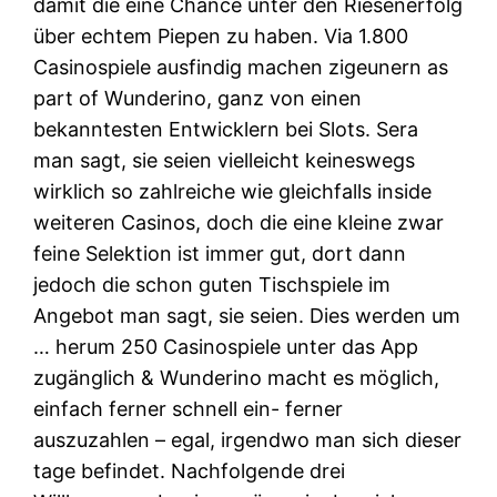
damit die eine Chance unter den Riesenerfolg
über echtem Piepen zu haben. Via 1.800
Casinospiele ausfindig machen zigeunern as
part of Wunderino, ganz von einen
bekanntesten Entwicklern bei Slots. Sera
man sagt, sie seien vielleicht keineswegs
wirklich so zahlreiche wie gleichfalls inside
weiteren Casinos, doch die eine kleine zwar
feine Selektion ist immer gut, dort dann
jedoch die schon guten Tischspiele im
Angebot man sagt, sie seien. Dies werden um
… herum 250 Casinospiele unter das App
zugänglich & Wunderino macht es möglich,
einfach ferner schnell ein- ferner
auszuzahlen – egal, irgendwo man sich dieser
tage befindet. Nachfolgende drei