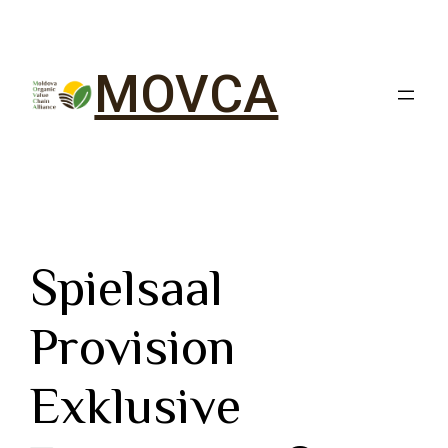
MOVCA
Spielsaal
Provision
Exklusive