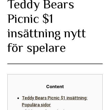
Teddy Bears
Picnic $1
insättning nytt
för spelare
Content
Teddy Bears Picnic $1 insättning:
Populära sidor