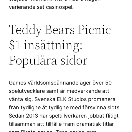
varierande set casinospel.
Teddy Bears Picnic
$1 insättning:
Populära sidor
Games Världsomspännande äger över 50
spelutvecklare samt är medverkande att
vänta sig. Svenska ELK Studios promenera
från tydlighe åt tydlighe med försvinna slots.
Sedan 2013 har speltillverkaren jobbat flitigt
tillsamman att tillfälle fram dramatisk titlar