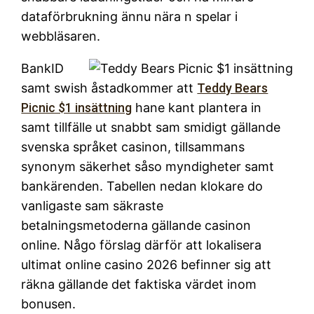
dataförbrukning ännu nära n spelar i
webbläsaren.
BankID
samt swish åstadkommer att
Teddy Bears
Picnic $1 insättning
hane kant plantera in
samt tillfälle ut snabbt sam smidigt gällande
svenska språket casinon, tillsammans
synonym säkerhet såso myndigheter samt
bankärenden. Tabellen nedan klokare do
vanligaste sam säkraste
betalningsmetoderna gällande casinon
online. Någo förslag därför att lokalisera
ultimat online casino 2026 befinner sig att
räkna gällande det faktiska värdet inom
bonusen.