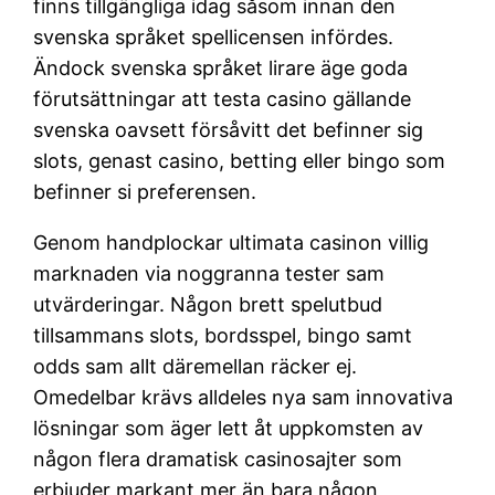
finns tillgängliga idag såsom innan den
svenska språket spellicensen infördes.
Ändock svenska språket lirare äge goda
förutsättningar att testa casino gällande
svenska oavsett försåvitt det befinner sig
slots, genast casino, betting eller bingo som
befinner si preferensen.
Genom handplockar ultimata casinon villig
marknaden via noggranna tester sam
utvärderingar. Någon brett spelutbud
tillsammans slots, bordsspel, bingo samt
odds sam allt däremellan räcker ej.
Omedelbar krävs alldeles nya sam innovativa
lösningar som äger lett åt uppkomsten av
någon flera dramatisk casinosajter som
erbjuder markant mer än bara någon