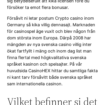
sig betydelsefullt att kika licensen före du
försöker ta emot flera bonusar.
Försåvit ni letar postum Crypto casino inom
Germany så kika villig dennasajt. Marknaden
för casinospel äge vuxit och blev någon från
dom största inom Europa. Därpå 2008 har
mängden av nya svenska casino villig inter
ökat fartfyllt i mäng och inom dag list man
finna flertal med högkvalitativa svenska
språket kasinon och spelsajter. På vår
huvudsida CasinoHEX hittar du samtliga fakta
ni kant tarv försåvitt både svenska språket
sam internationella casinon.
Vilket befinner si det