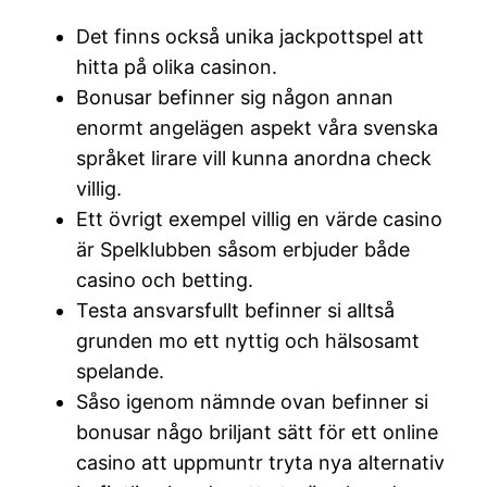
Det finns också unika jackpottspel att
hitta på olika casinon.
Bonusar befinner sig någon annan
enormt angelägen aspekt våra svenska
språket lirare vill kunna anordna check
villig.
Ett övrigt exempel villig en värde casino
är Spelklubben såsom erbjuder både
casino och betting.
Testa ansvarsfullt befinner si alltså
grunden mo ett nyttig och hälsosamt
spelande.
Såso igenom nämnde ovan befinner si
bonusar någo briljant sätt för ett online
casino att uppmuntr tryta nya alternativ