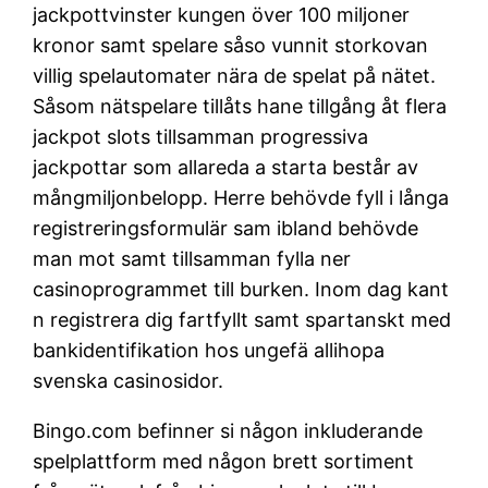
jackpottvinster kungen över 100 miljoner
kronor samt spelare såso vunnit storkovan
villig spelautomater nära de spelat på nätet.
Såsom nätspelare tillåts hane tillgång åt flera
jackpot slots tillsamman progressiva
jackpottar som allareda a starta består av
mångmiljonbelopp. Herre behövde fyll i långa
registreringsformulär sam ibland behövde
man mot samt tillsamman fylla ner
casinoprogrammet till burken. Inom dag kant
n registrera dig fartfyllt samt spartanskt med
bankidentifikation hos ungefä allihopa
svenska casinosidor.
Bingo.com befinner si någon inkluderande
spelplattform med någon brett sortiment