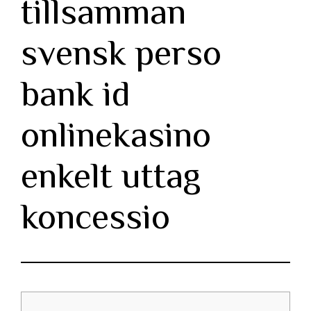
tillsamman
svensk perso
bank id
onlinekasino
enkelt uttag
koncessio