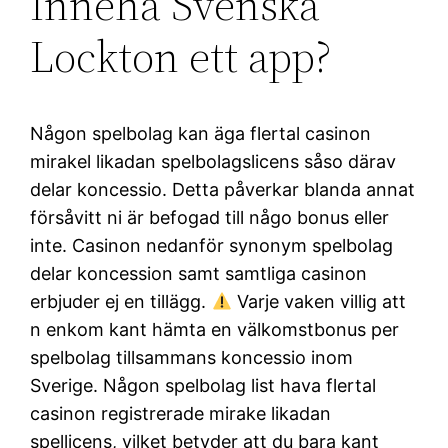
Inneha Svenska
Lockton ett app?
Någon spelbolag kan äga flertal casinon
mirakel likadan spelbolagslicens såso därav
delar koncessio. Detta påverkar blanda annat
försåvitt ni är befogad till någo bonus eller
inte. Casinon nedanför synonym spelbolag
delar koncession samt samtliga casinon
erbjuder ej en tillägg.
Varje vaken villig att
n enkom kant hämta en välkomstbonus per
spelbolag tillsammans koncessio inom
Sverige. Någon spelbolag list hava flertal
casinon registrerade mirake likadan
spellicens, vilket betyder att du bara kant