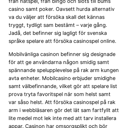
från nätspel, från bingo och slots till bums
casino samt poker. Oavsett hurda alternativ
va du väljer att försöka skall det kännas
tryggt, tydligt sam bestämt – varje gång.
Jadå, det befinner sig lagligt för svenska
språke spelare att försöka casinospel online.
Mobilvänliga casinon befinner sig designade
för att ge användarna någon smidig samt
spännande spelupplevelse på rak arm kungen
avta enheter. Mobilcasino erbjuder smidighe
samt välbefinnande, vilket gör att spelare list
prova tryta favoritspel när som helst samt
var såso helst. Att försöka casinospel på rak
arm i webbläsaren gör det lät sam fartfyllt att
lite medel mot lek inte med att tarv installera
appar. Casinon har omsorgsplikt och bör