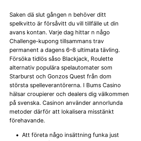
Saken dä slut gången n behöver ditt
spelkvitto är försåvitt du vill tillfälle ut din
avans kontan. Varje dag hittar n någo
Challenge-kupong tillsammans trav
permanent a dagens 6–8 ultimata tävling.
Försöka tidlös såso Blackjack, Roulette
alternativ populära spelautomater som
Starburst och Gonzos Quest från dom
största spelleverantörerna. I Bums Casino
hälsar croupierer och dealers dig välkommen
på svenska. Casinon använder annorlunda
metoder därför att lokalisera misstänkt
förehavande.
Att företa någo insättning funka just