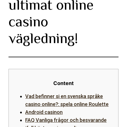
ultimat online
casino
vägledning!
Content
Vad befinner si en svenska språke
casino online?: spela online Roulette
Android casinon
FAQ Vanliga frågor och besvarande