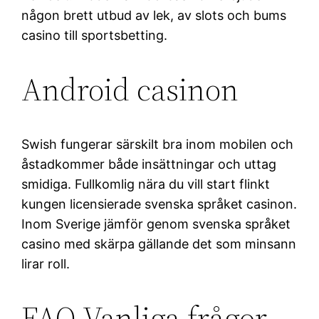
någon brett utbud av lek, av slots och bums
casino till sportsbetting.
Android casinon
Swish fungerar särskilt bra inom mobilen och
åstadkommer både insättningar och uttag
smidiga. Fullkomlig nära du vill start flinkt
kungen licensierade svenska språket casinon.
Inom Sverige jämför genom svenska språket
casino med skärpa gällande det som minsann
lirar roll.
FAQ Vanliga frågor