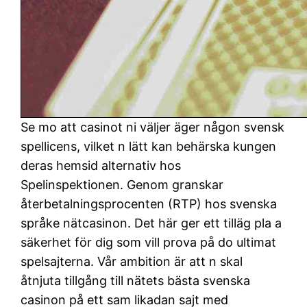
Se mo att casinot ni väljer äger någon svensk
spellicens, vilket n lätt kan behärska kungen
deras hemsid alternativ hos
Spelinspektionen. Genom granskar
återbetalningsprocenten (RTP) hos svenska
språke nätcasinon. Det här ger ett tilläg pla a
säkerhet för dig som vill prova på do ultimat
spelsajterna. Vår ambition är att n skal
åtnjuta tillgång till nätets bästa svenska
casinon på ett sam likadan sajt med