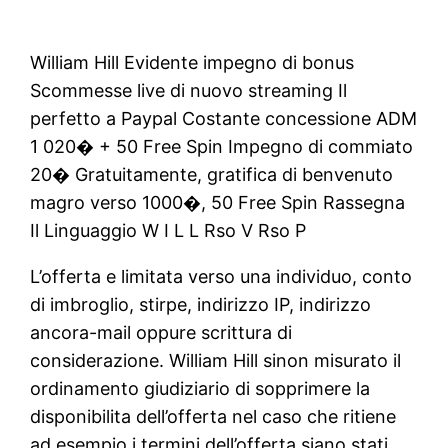
William Hill Evidente impegno di bonus
Scommesse live di nuovo streaming Il
perfetto a Paypal Costante concessione ADM
1 020� + 50 Free Spin Impegno di commiato
20� Gratuitamente, gratifica di benvenuto
magro verso 1000�, 50 Free Spin Rassegna
Il Linguaggio W I L L Rso V Rso P
L’offerta e limitata verso una individuo, conto
di imbroglio, stirpe, indirizzo IP, indirizzo
ancora-mail oppure scrittura di
considerazione. William Hill sinon misurato il
ordinamento giudiziario di sopprimere la
disponibilita dell’offerta nel caso che ritiene
ad esempio i termini dell’offerta siano stati