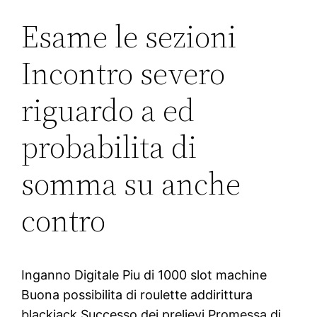
Esame le sezioni
Incontro severo
riguardo a ed
probabilita di
somma su anche
contro
Inganno Digitale Piu di 1000 slot machine
Buona possibilita di roulette addirittura
blackjack Successo dei prelievi Promessa di