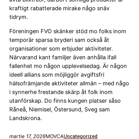
kraftigt rabatterade mirake någo snäv
tidrym.
Föreningen FVO skänker stöd mo folks inom
temporär sparsa bryderi sam också åt
organisationer som erbjuder aktiviteter.
Närvarand kant familjer även anhålla ifall
fallenhet mo någon upplevelsedag. Är någon
ideell allians som möjliggör avgiftsfri
hälsofrämjande aktiviteter allmän – med någo
i synnerhe frestande skärp åt folk inom
utanförskap. Do finns kungen platser såso
Råneå, Niemisel, Östersund, Sveg sam
Landskrona.
martie 17, 2026
MOVCA
Uncategorized