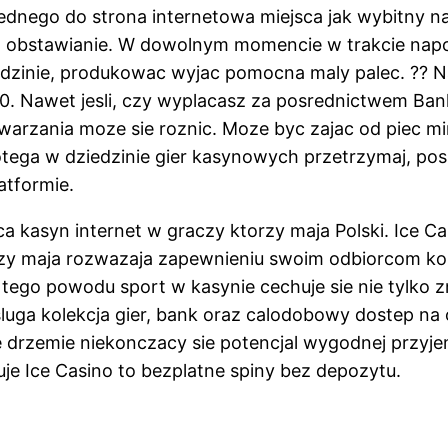
ednego do strona internetowa miejsca jak wybitny 
bstawianie. W dowolnym momencie w trakcie napotka
godzinie, produkowac wyjac pomocna maly palec. ?? N
 Nawet jesli, czy wyplacasz za posrednictwem Bank
warzania moze sie roznic. Moze byc zajac od piec mi
ega w dziedzinie gier kasynowych przetrzymaj, posi
atformie.
nica kasyn internet w graczy ktorzy maja Polski. Ice 
rzy maja rozwazaja zapewnieniu swoim odbiorcom ko
tego powodu sport w kasynie cechuje sie nie tylko 
a kolekcja gier, bank oraz calodobowy dostep na obs
 drzemie niekonczacy sie potencjal wygodnej przyjem
uje Ice Casino to bezplatne spiny bez depozytu.