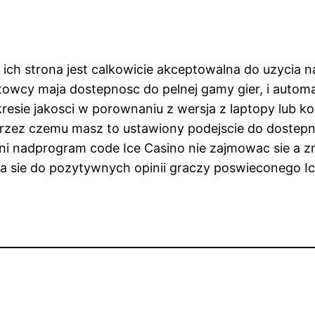
ich strona jest calkowicie akceptowalna do uzycia n
towcy maja dostepnosc do pelnej gamy gier, i autom
sie jakosci w porownaniu z wersja z laptopy lub kom
zez czemu masz to ustawiony podejscie do dostepn
i nadprogram code Ice Casino nie zajmowac sie a zn
ia sie do pozytywnych opinii graczy poswieconego Ic