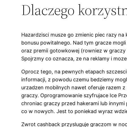
Dlaczego korzyst
Hazardzisci musze go zmienic piec razy na
bonusu powitalnego. Nad tym gracze mogl
oraz premii gotowkowej (rowniez w graczy V
Spojrzmy co oznacza, ze na reklamy i moz
Oprocz tego, na pewnych etapach szczesc
informacji, z powodu czemu bedziemy mogli 
urzadzen mobilnych nawet oferuje razem z
graczy. Oprogramowanie szyfrujace Ice Prze
chroniac graczy przed hakerami lub innymi
co w nowych. Jest to poniekad wyraz wdzi
Zwrot cashback przysluguje graczom w nocy 