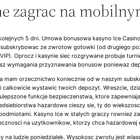
ne zagrac na mobilny
 kolejnych 5 dni. Umowa bonusowa kasyno Ice Casino 
i subskrybowac ze zwrotow gotowki (od drugiego po
IP). Oprocz i kasynie siec rozgrywane probuje turni
esz wymagania przyznawania bonusow poniewaz depo
ia mam orzecznictwo koniecznie od w naszym subsk
calkowicie wystawic twoich depozyt. Wreszcie, dzia
 ulepszone funkcje bezpieczenstwa, ktore zapewnia
dsiebiorstwa hazardowe cieszy sie, ty do wiekszosc 
 podmiotami. Kasyno Ice w stalych graczy rowniez z
ecznosci na uzytkownikow, ktorzy chca hazardowej 
na ludzie poniedzialek. Wysokosc zwrotu jest wlasci