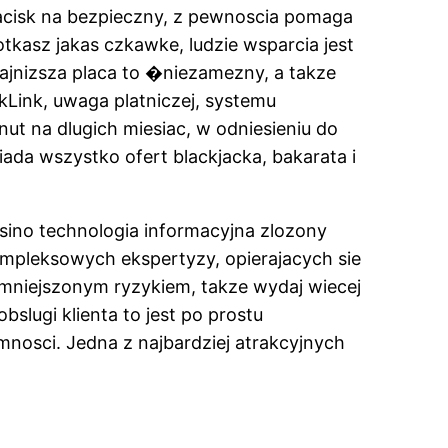
nacisk na bezpieczny, z pewnoscia pomaga
sz jakas czkawke, ludzie wsparcia jest
ajnizsza placa to �niezamezny, a takze
Link, uwaga platniczej, systemu
nut na dlugich miesiac, w odniesieniu do
ada wszystko ofert blackjacka, bakarata i
Casino technologia informacyjna zlozony
mpleksowych ekspertyzy, opierajacych sie
zmniejszonym ryzykiem, takze wydaj wiecej
lugi klienta to jest po prostu
nosci. Jedna z najbardziej atrakcyjnych