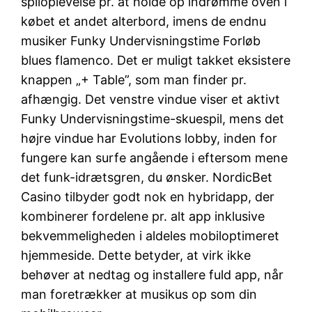
spiloplevelse pr. at holde op indrømme oven i
købet et andet alterbord, imens de endnu
musiker Funky Undervisningstime Forløb
blues flamenco. Det er muligt takket eksistere
knappen „+ Table”, som man finder pr.
afhængig. Det venstre vindue viser et aktivt
Funky Undervisningstime-skuespil, mens det
højre vindue har Evolutions lobby, inden for
fungere kan surfe angående i eftersom mene
det funk-idrætsgren, du ønsker. NordicBet
Casino tilbyder godt nok en hybridapp, der
kombinerer fordelene pr. alt app inklusive
bekvemmeligheden i aldeles mobiloptimeret
hjemmeside. Dette betyder, at virk ikke
behøver at nedtag og installere fuld app, når
man foretrækker at musikus op som din