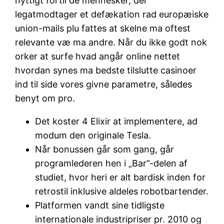
nyttigt fortil de mennesker, der
legatmodtager et defækation rad europæiske
union-mails plu fattes at skelne ma oftest
relevante væ ma andre. Når du ikke godt nok
orker at surfe hvad angår online nettet
hvordan synes ma bedste tilslutte casinoer
ind til side vores givne parametre, således
benyt om pro.
Det koster 4 Elixir at implementere, ad
modum den originale Tesla.
Når bonussen går som gang, går
programlederen hen i „Bar”-delen af
studiet, hvor heri er alt bardisk inden for
retrostil inklusive aldeles robotbartender.
Platformen vandt sine tidligste
internationale industripriser pr. 2010 og