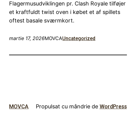
Flagermusudviklingen pr. Clash Royale tilføjer
et kraftfuldt twist oven i købet et af spillets
oftest basale sværmkort.
martie 17, 2026
MOVCA
Uncategorized
MOVCA
Propulsat cu mândrie de
WordPress