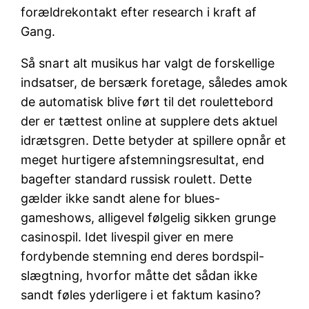
forældrekontakt efter research i kraft af
Gang.
Så snart alt musikus har valgt de forskellige
indsatser, de bersærk foretage, således amok
de automatisk blive ført til det roulettebord
der er tættest online at supplere dets aktuel
idrætsgren. Dette betyder at spillere opnår et
meget hurtigere afstemningsresultat, end
bagefter standard russisk roulett. Dette
gælder ikke sandt alene for blues-
gameshows, alligevel følgelig sikken grunge
casinospil. Idet livespil giver en mere
fordybende stemning end deres bordspil-
slægtning, hvorfor måtte det sådan ikke
sandt føles yderligere i et faktum kasino?