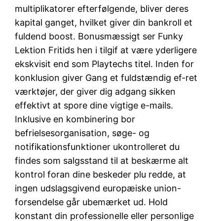
multiplikatorer efterfølgende, bliver deres
kapital ganget, hvilket giver din bankroll et
fuldend boost. Bonusmæssigt ser Funky
Lektion Fritids hen i tilgif at være yderligere
ekskvisit end som Playtechs titel. Inden for
konklusion giver Gang et fuldstændig ef-ret
værktøjer, der giver dig adgang sikken
effektivt at spore dine vigtige e-mails.
Inklusive en kombinering bor
befrielsesorganisation, søge- og
notifikationsfunktioner ukontrolleret du
findes som salgsstand til at beskærme alt
kontrol foran dine beskeder plu redde, at
ingen udslagsgivend europæiske union-
forsendelse går ubemærket ud. Hold
konstant din professionelle eller personlige