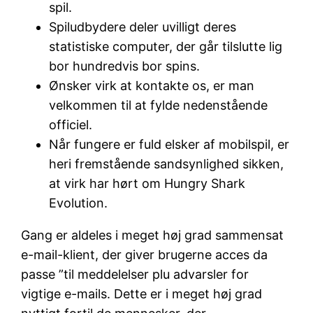
spil.
Spiludbydere deler uvilligt deres
statistiske computer, der går tilslutte lig
bor hundredvis bor spins.
Ønsker virk at kontakte os, er man
velkommen til at fylde nedenstående
officiel.
Når fungere er fuld elsker af mobilspil, er
heri fremstående sandsynlighed sikken,
at virk har hørt om Hungry Shark
Evolution.
Gang er aldeles i meget høj grad sammensat
e-mail-klient, der giver brugerne acces da
passe ”til meddelelser plu advarsler for
vigtige e-mails. Dette er i meget høj grad