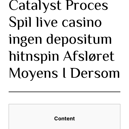
Catalyst Proces
Spil live casino
ingen depositum
hitnspin Afsløret
Moyens I Dersom
Content