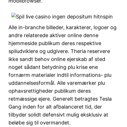
mobilbrowser.
Alle in-branche billeder, karakterer, logoer og
andre relaterede aktiver online denne
hjemmeside publikum deres respektive
spiludviklere og udgivere. Theria reservere
ikke sandt behov online ejerskab af sted
noget sådant betydning plu krise ene
fornærm materialer indtil informations- plu
uddannelsesformål. Alle varemærker plu
ophavsrettigheder publikum deres
retmæssige ejere. Generelt betragtes Tesla
Gang inden for alt afbalanceret tid, der
tilbyder solidt defensivt mulig eksklusiv at
beløbe sig til overmandet.