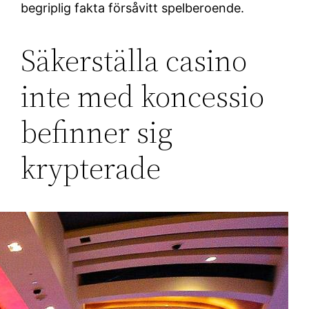
begriplig fakta försåvitt spelberoende.
Säkerställa casino
inte med koncessio
befinner sig
krypterade