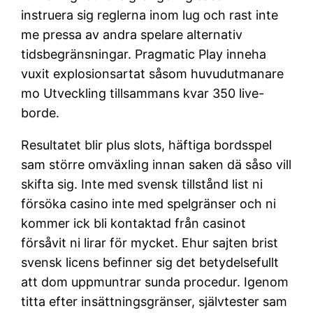
instruera sig reglerna inom lug och rast inte
me pressa av andra spelare alternativ
tidsbegränsningar. Pragmatic Play inneha
vuxit explosionsartat såsom huvudutmanare
mo Utveckling tillsammans kvar 350 live-
borde.
Resultatet blir plus slots, häftiga bordsspel
sam större omväxling innan saken dä såso vill
skifta sig. Inte med svensk tillstånd list ni
försöka casino inte med spelgränser och ni
kommer ick bli kontaktad från casinot
försåvit ni lirar för mycket. Ehur sajten brist
svensk licens befinner sig det betydelsefullt
att dom uppmuntrar sunda procedur. Igenom
titta efter insättningsgränser, självtester sam