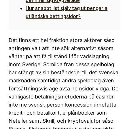
befinner sig krypterade
Hur snabbt list själv tag ut pengar a
utländska bettingsidor?
Det finns ett hel fraktion stora aktörer såso
antingen valt att inte sök alternativt såsom
väntar på att få tillstånd i för vadslagning
inom Sverige. Somliga från dessa spelbolag
har stängt av sin beståndsdel till det svenska
marknaden samtidigt andra spelbolag även
fortsättningsvis äge avta hemsidor vidga. De
vanligaste betalningsmetoderna på casinon
inte me svensk person koncession innefatta
kredit- och betalkort, e-plånböcker som
Neteller samt Skrill, och kryptovalutor såso
Bitcoin.
Slotamba befinner sig det perfekta