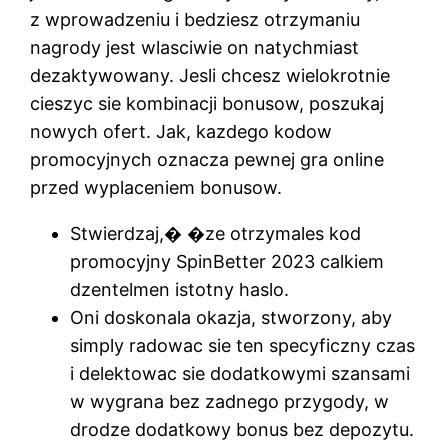
z wprowadzeniu i bedziesz otrzymaniu
nagrody jest wlasciwie on natychmiast
dezaktywowany. Jesli chcesz wielokrotnie
cieszyc sie kombinacji bonusow, poszukaj
nowych ofert. Jak, kazdego kodow
promocyjnych oznacza pewnej gra online
przed wyplaceniem bonusow.
Stwierdzaj,� �ze otrzymales kod
promocyjny SpinBetter 2023 calkiem
dzentelmen istotny haslo.
Oni doskonala okazja, stworzony, aby
simply radowac sie ten specyficzny czas
i delektowac sie dodatkowymi szansami
w wygrana bez zadnego przygody, w
drodze dodatkowy bonus bez depozytu.