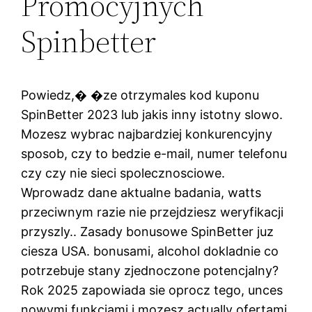
Promocyjnych
Spinbetter
Powiedz,� �ze otrzymales kod kuponu
SpinBetter 2023 lub jakis inny istotny slowo.
Mozesz wybrac najbardziej konkurencyjny
sposob, czy to bedzie e-mail, numer telefonu
czy czy nie sieci spolecznosciowe.
Wprowadz dane aktualne badania, watts
przeciwnym razie nie przejdziesz weryfikacji
przyszly.. Zasady bonusowe SpinBetter juz
ciesza USA. bonusami, alcohol dokladnie co
potrzebuje stany zjednoczone potencjalny?
Rok 2025 zapowiada sie oprocz tego, unces
nowymi funkcjami i mozesz actually ofertami.