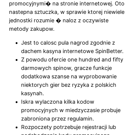
promocyjnymi� na stronie internetowej. Oto
nastepna sztuczka, w sprawie ktorej niewiele
jednostki rozumie � naloz z oczywiste
metody zakupow.
Jest to calosc pula nagrod zgodnie z
dachem kasyna internetowe SpinBetter.
Z powodu ofercie one hundred and fifty
darmowych spinow, gracze funkcje
dodatkowa szanse na wyprobowanie
niektorych gier bez ryzyka z polskich
kasynah.
Iskra wylaczona kilka kodow
promocyjnych w miedzyczasie probuje
zabroniona przez regulamin.
Rozpoczety potrzebuje rejestracji lub