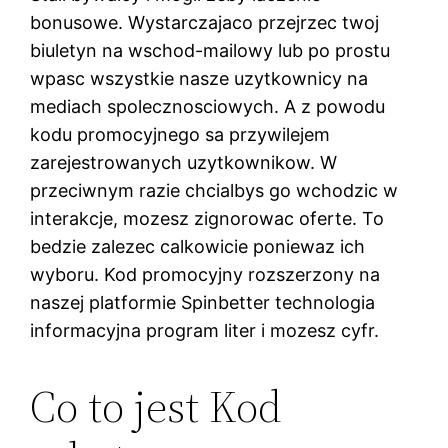
bonusowe. Wystarczajaco przejrzec twoj
biuletyn na wschod-mailowy lub po prostu
wpasc wszystkie nasze uzytkownicy na
mediach spolecznosciowych. A z powodu
kodu promocyjnego sa przywilejem
zarejestrowanych uzytkownikow. W
przeciwnym razie chcialbys go wchodzic w
interakcje, mozesz zignorowac oferte. To
bedzie zalezec calkowicie poniewaz ich
wyboru. Kod promocyjny rozszerzony na
naszej platformie Spinbetter technologia
informacyjna program liter i mozesz cyfr.
Co to jest Kod