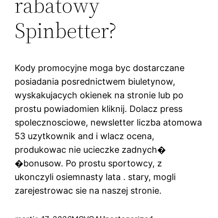
rabatowy
Spinbetter?
Kody promocyjne moga byc dostarczane
posiadania posrednictwem biuletynow,
wyskakujacych okienek na stronie lub po
prostu powiadomien kliknij. Dolacz press
spolecznosciowe, newsletter liczba atomowa
53 uzytkownik and i wlacz ocena,
produkowac nie ucieczke zadnych�
�bonusow. Po prostu sportowcy, z
ukonczyli osiemnasty lata . stary, mogli
zarejestrowac sie na naszej stronie.