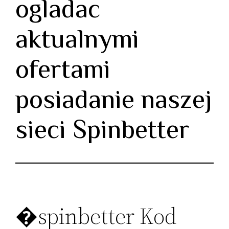
ogladac
aktualnymi
ofertami
posiadanie naszej
sieci Spinbetter
�spinbetter Kod