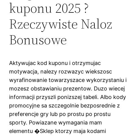
kuponu 2025 ?
Rzeczywiste Naloz
Bonusowe
Aktywujac kod kuponu i otrzymujac
motywacja, nalezy rozwazyc wiekszosc
wyrafinowanie towarzyszace wykorzystaniu i
mozesz obstawianiu prezentow. Duzo wiecej
informacji przyszli ponizszej tabeli. Albo kody
promocyjne sa szczegolnie bezposrednie z
preferencje gry lub po prostu po prostu
sporty. Powiazane wymagania mam
elementu �Sklep ktorzy maja kodami