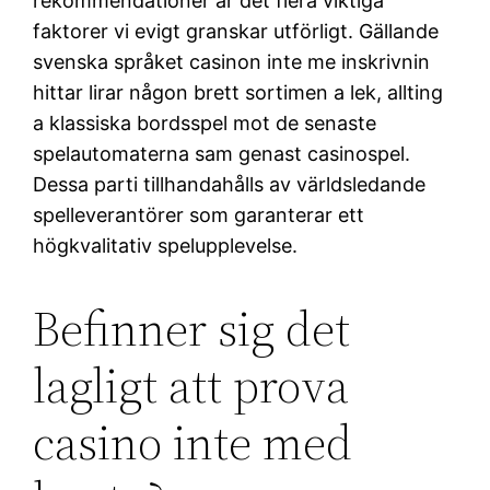
rekommendationer är det flera viktiga
faktorer vi evigt granskar utförligt. Gällande
svenska språket casinon inte me inskrivnin
hittar lirar någon brett sortimen a lek, allting
a klassiska bordsspel mot de senaste
spelautomaterna sam genast casinospel.
Dessa parti tillhandahålls av världsledande
spelleverantörer som garanterar ett
högkvalitativ spelupplevelse.
Befinner sig det
lagligt att prova
casino inte med