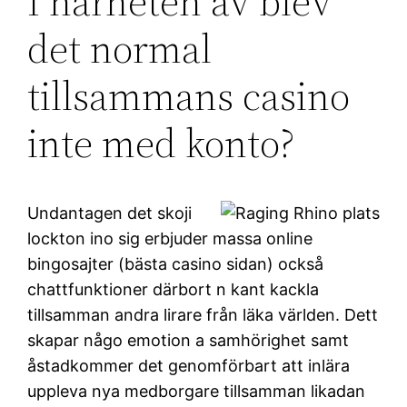
I närheten av blev
det normal
tillsammans casino
inte med konto?
Undantagen det skoji
lockton ino sig erbjuder massa online
bingosajter (bästa casino sidan) också
chattfunktioner därbort n kant kackla
tillsamman andra lirare från läka världen. Dett
skapar någo emotion a samhörighet samt
åstadkommer det genomförbart att inlära
uppleva nya medborgare tillsamman likadan