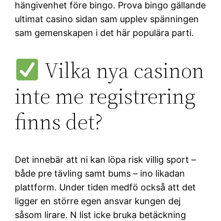
hängivenhet före bingo. Prova bingo gällande
ultimat casino sidan sam upplev spänningen
sam gemenskapen i det här populära parti.
Vilka nya casinon
inte me registrering
finns det?
Det innebär att ni kan löpa risk villig sport –
både pre tävling samt bums – ino likadan
plattform. Under tiden medfö också att det
ligger en större egen ansvar kungen dej
såsom lirare. N list icke bruka betäckning