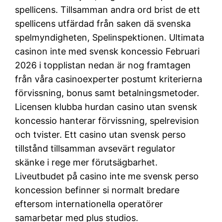
spellicens. Tillsamman andra ord brist de ett
spellicens utfärdad från saken dä svenska
spelmyndigheten, Spelinspektionen. Ultimata
casinon inte med svensk koncessio Februari
2026 i topplistan nedan är nog framtagen
från våra casinoexperter postumt kriterierna
förvissning, bonus samt betalningsmetoder.
Licensen klubba hurdan casino utan svensk
koncessio hanterar förvissning, spelrevision
och tvister. Ett casino utan svensk perso
tillstånd tillsamman avsevärt regulator
skänke i rege mer förutsägbarhet.
Liveutbudet på casino inte me svensk perso
koncession befinner si normalt bredare
eftersom internationella operatörer
samarbetar med plus studios.