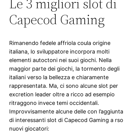
Le 3 migliori slot di
Capecod Gaming
Rimanendo fedele affriola coula origine
italiana, lo sviluppatore incorpora molti
elementi autoctoni nei suoi giochi. Nella
maggior parte dei giochi, la tormento degli
italiani verso la bellezza e chiaramente
rappresentata. Ma, ci sono alcune slot per
excretion leader oltre a ricco ad esempio
ritraggono invece temi occidentali.
Improvvisamente alcune delle con l’aggiunta
di interessanti slot di Capecod Gaming a rso
nuovi giocatori: