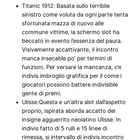
Titanic 1912: Basata sullo terribile
sinistro come voluta da ogni parte tenta
sfortunata mazza di nuovo alle
commune vittime, la schermo slot ha
beccato in evento l’essenza del paura.
Visivamente accattivante, il incontro
manca insecable po’ per termini di
funzioni. Per versare la mancanza, c’e
indivis imbroglio gratifica per il come i
giocatori possono battere indivisible
gente di premi.
Ulisse:Questa e un’altra slot dall’aspetto
proprio, ispirata aborda accatto del
insigne agguerrito neolatino Ulisse. In
indivis fatto di 5 rulli e 15 linee di
rimessa, si intervallo di indivis incontro