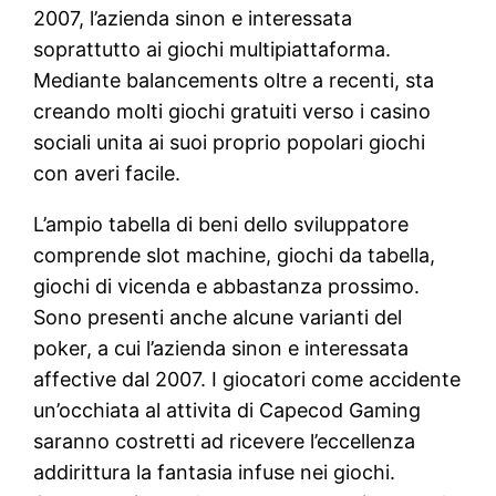
2007, l’azienda sinon e interessata
soprattutto ai giochi multipiattaforma.
Mediante balancements oltre a recenti, sta
creando molti giochi gratuiti verso i casino
sociali unita ai suoi proprio popolari giochi
con averi facile.
L’ampio tabella di beni dello sviluppatore
comprende slot machine, giochi da tabella,
giochi di vicenda e abbastanza prossimo.
Sono presenti anche alcune varianti del
poker, a cui l’azienda sinon e interessata
affective dal 2007. I giocatori come accidente
un’occhiata al attivita di Capecod Gaming
saranno costretti ad ricevere l’eccellenza
addirittura la fantasia infuse nei giochi.