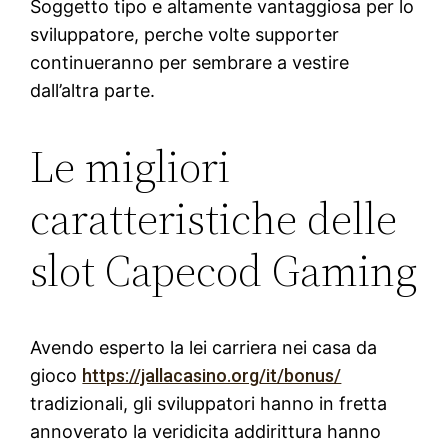
Soggetto tipo e altamente vantaggiosa per lo
sviluppatore, perche volte supporter
continueranno per sembrare a vestire
dall’altra parte.
Le migliori
caratteristiche delle
slot Capecod Gaming
Avendo esperto la lei carriera nei casa da
gioco
https://jallacasino.org/it/bonus/
tradizionali, gli sviluppatori hanno in fretta
annoverato la veridicita addirittura hanno