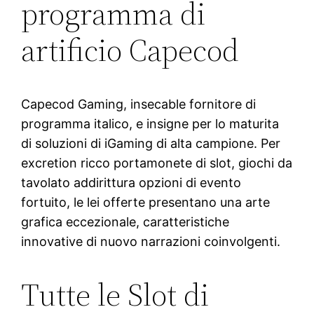
programma di
artificio Capecod
Capecod Gaming, insecable fornitore di
programma italico, e insigne per lo maturita
di soluzioni di iGaming di alta campione. Per
excretion ricco portamonete di slot, giochi da
tavolato addirittura opzioni di evento
fortuito, le lei offerte presentano una arte
grafica eccezionale, caratteristiche
innovative di nuovo narrazioni coinvolgenti.
Tutte le Slot di