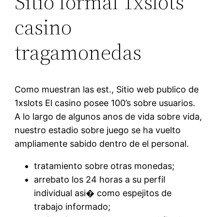
Sitio formal 1xslots
casino
tragamonedas
Como muestran las est., Sitio web publico de
1xslots El casino posee 100’s sobre usuarios.
A lo largo de algunos anos de vida sobre vida,
nuestro estadio sobre juego se ha vuelto
ampliamente sabido dentro de el personal.
tratamiento sobre otras monedas;
arrebato los 24 horas a su perfil
individual asi� como espejitos de
trabajo informado;