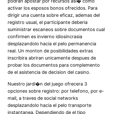
podran apostar por recursos asi� como
activar los esposos bonos ofrecidos. Para
dirigir una cuenta sobre eficaz, ademas del
registro usual, el participante deberia
suministrar escaneos sobre documentos cual
confirmen es invierno idiosincrasia
desplazandolo hacia el pelo permanencia
real. Un monton de posibilidades extras
inscribira abriran unicamente despues de
probar los documentos para complemento
de el asistencia de decision del casino.
Nuestro jardi�n del juego ofrecera 3
opciones sobre registro: por telefono, por e-
mail, a traves de social networks
desplazandolo hacia el pelo transporte
instantanea. Dependiendo de el tipo