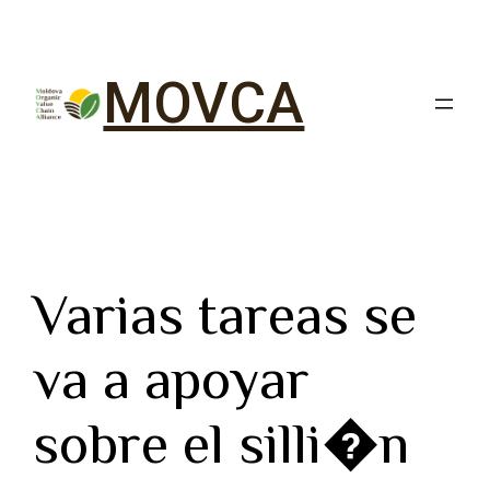
MOVCA
Varias tareas se
va a apoyar
sobre el silli�n