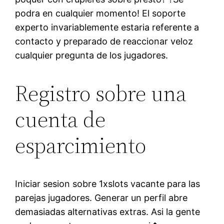
podra en cualquier momento! El soporte
experto invariablemente estaria referente a
contacto y preparado de reaccionar veloz
cualquier pregunta de los jugadores.
Registro sobre una
cuenta de
esparcimiento
Iniciar sesion sobre 1xslots vacante para las
parejas jugadores. Generar un perfil abre
demasiadas alternativas extras. Asi la gente