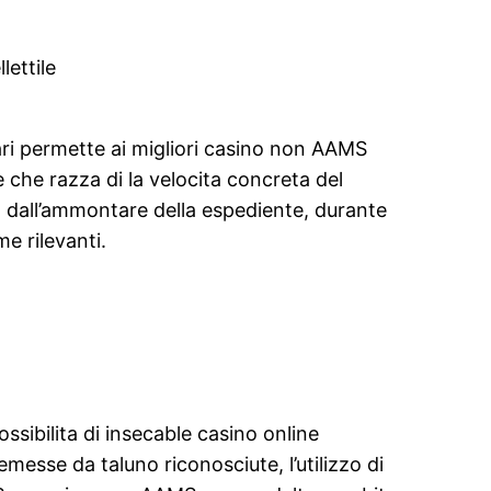
lettile
ari permette ai migliori casino non AAMS
e che razza di la velocita concreta del
 dall’ammontare della espediente, durante
me rilevanti.
ssibilita di insecable casino online
messe da taluno riconosciute, l’utilizzo di