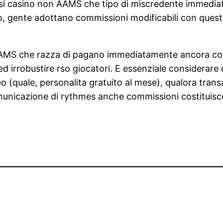
versi casino non AAMS che tipo di miscredente immedi
, gente adottano commissioni modificabili con questi
 AAMS che razza di pagano immediatamente ancora c
ed irrobustire rso giocatori. E essenziale considerare 
aneo (quale, personalita gratuito al mese), qualora tra
municazione di rythmes anche commissioni costituisce 