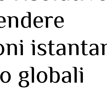
endere
oni istanta
o globali