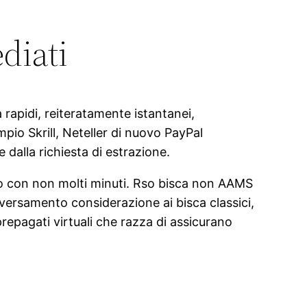
diati
 rapidi, reiteratamente istantanei,
pio Skrill, Neteller di nuovo PayPal
 dalla richiesta di estrazione.
io con non molti minuti. Rso bisca non AAMS
 versamento considerazione ai bisca classici,
epagati virtuali che razza di assicurano