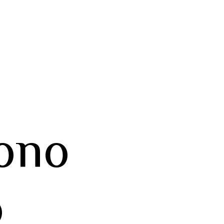
cono
o