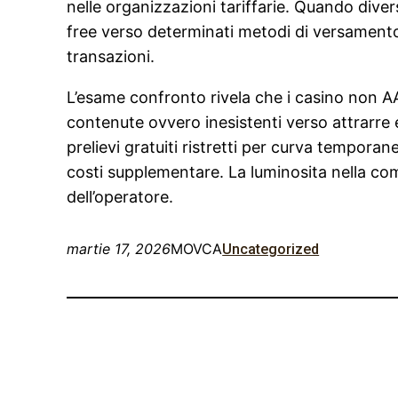
nelle organizzazioni tariffarie. Quando di
free verso determinati metodi di versamento
transazioni.
L’esame confronto rivela che i casino non
contenute ovvero inesistenti verso attrarre 
prelievi gratuiti ristretti per curva tempor
costi supplementare. La luminosita nella co
dell’operatore.
martie 17, 2026
MOVCA
Uncategorized