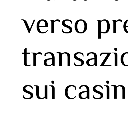
verso pr
transazi
sui casin