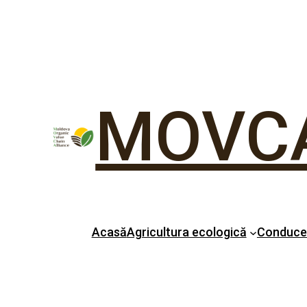
MOVC
Acasă
Agricultura ecologică
Conduc