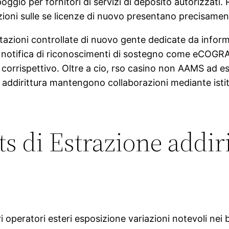
ppoggio per fornitori di servizi di deposito autorizza
ioni sulle se licenze di nuovo presentano precisament
azioni controllate di nuovo gente dedicate da informaz
e la notifica di riconoscimenti di sostegno come eCOGR
i di corrispettivo. Oltre a cio, rso casino non AAMS ad
 addirittura mantengono collaborazioni mediante ist
 di Estrazione addiri
i operatori esteri esposizione variazioni notevoli ne