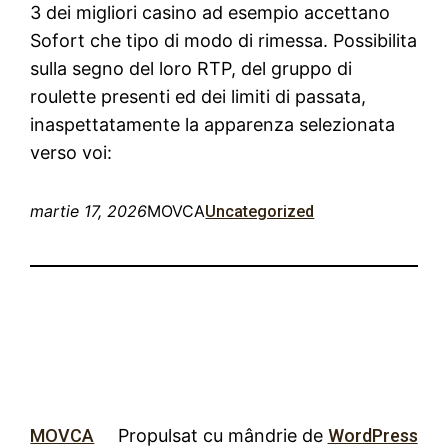
3 dei migliori casino ad esempio accettano
Sofort che tipo di modo di rimessa. Possibilita
sulla segno del loro RTP, del gruppo di
roulette presenti ed dei limiti di passata,
inaspettatamente la apparenza selezionata
verso voi:
martie 17, 2026
MOVCA
Uncategorized
MOVCA
Propulsat cu mândrie de
WordPress