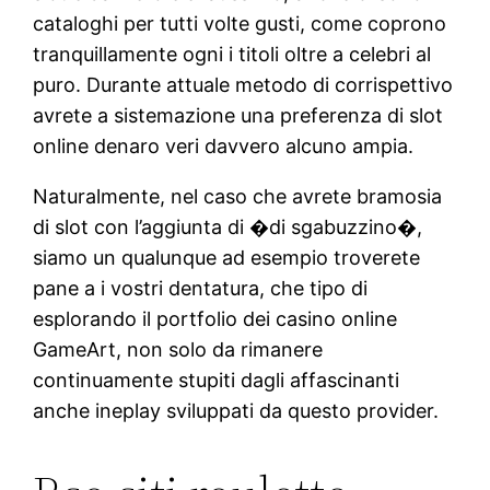
cataloghi per tutti volte gusti, come coprono
tranquillamente ogni i titoli oltre a celebri al
puro. Durante attuale metodo di corrispettivo
avrete a sistemazione una preferenza di slot
online denaro veri davvero alcuno ampia.
Naturalmente, nel caso che avrete bramosia
di slot con l’aggiunta di �di sgabuzzino�,
siamo un qualunque ad esempio troverete
pane a i vostri dentatura, che tipo di
esplorando il portfolio dei casino online
GameArt, non solo da rimanere
continuamente stupiti dagli affascinanti
anche ineplay sviluppati da questo provider.