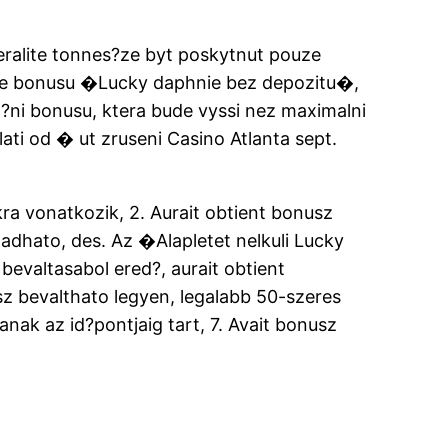
beralite tonnes?ze byt poskytnut pouze
erie bonusu �Lucky daphnie bez depozitu�,
?ni bonusu, ktera bude vyssi nez maximalni
ati od � ut zruseni Casino Atlanta sept.
okra vonatkozik, 2. Aurait obtient bonusz
adhato, des. Az �Alapletet nelkuli Lucky
valtasabol ered?, aurait obtient
sz bevalthato legyen, legalabb 50-szeres
sanak az id?pontjaig tart, 7. Avait bonusz