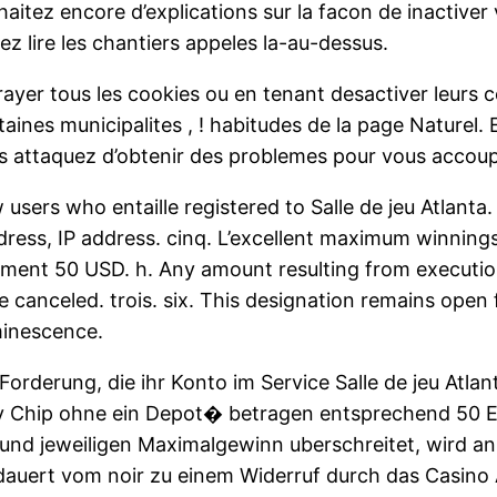
souhaitez encore d’explications sur la facon de inactiv
 lire les chantiers appeles la-au-dessus.
rayer tous les cookies ou en tenant desactiver leurs c
taines municipalites , ! habitudes de la page Naturel
s attaquez d’obtenir des problemes pour vous accoup
w users who entaille registered to Salle de jeu Atlanta
dress, IP address. cinq. L’excellent maximum winnin
ment 50 USD. h. Any amount resulting from executio
e canceled. trois. six. This designation remains open 
minescence.
orderung, die ihr Konto im Service Salle de jeu Atlan
hip ohne ein Depot� betragen entsprechend 50 EUR 
 und jeweiligen Maximalgewinn uberschreitet, wird annu
auert vom noir zu einem Widerruf durch das Casino At