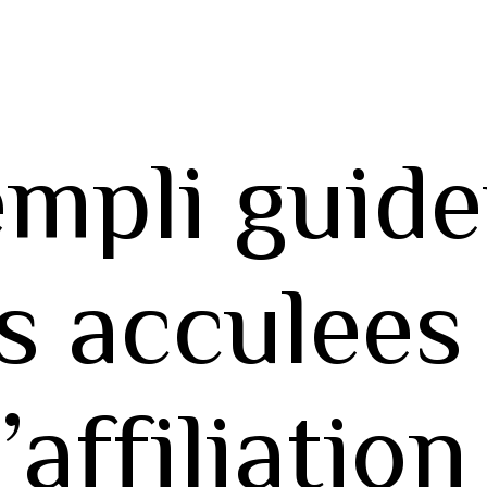
empli guide
es acculees
affiliation