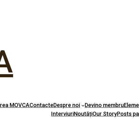
A
erea MOVCA
Contacte
Despre noi
Devino membru
Eleme
Interviuri
Noutăți
Our Story
Posts p