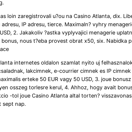
g.
s loin zaregistrovali u?ou na Casino Atlanta, dix. Li
u adresu, IP adresu, tierce. Maximaln? vyhry menag
SD, 2. Jakakoliv ?astka vyplyvajici menagerie uplatn
 bonus, nous t?eba provest obrat x50, six. Nabidka pl
vace
Atlanta internetes oldalon szamlat nyito uj felhasznal
saladnak, lakcimnek, e-courrier cimnek es IP cimnek 
malis erteke 50 EUR vagy 50 USD, 3. joue bonusz be
yen osszeg torlesre kerul, 4. Ahhoz, hogy avait bonu
akcio -tol joue Casino Atlanta altal torten? visszavona
t sept nap.