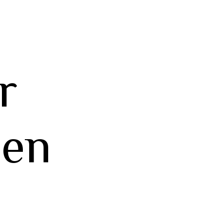
r
 en