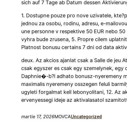
sich auf 7 Tage ab Datum dessen Aktivierun
1. Dostupne pouze pro nove uzivatele, kte?pa
jednou za osobu, rodinu, adresu, e-mailovo
une personne v respektive 50 EUR nebo 50 U
vyhra bude zrusena, 5. Propre cilem uplatnit
Platnost bonusu certains 7 dni od data akti
deux. Az akcios ajanlat csak a Salle de jeu 
csak egyszer es csak egy szemelynek, egy c
Daphnie�-b?l adhato bonusz-nyeremeny maxi
maximalis nyeremeny osszegen feluli barmil
ugyleti forgalmat kell lebonyolitani, 12. Az 
ervenyessegi ideje az aktivalasatol szamitot
martie 17, 2026
MOVCA
Uncategorized