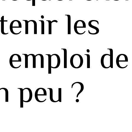
tenir les
s emploi de
n peu ?