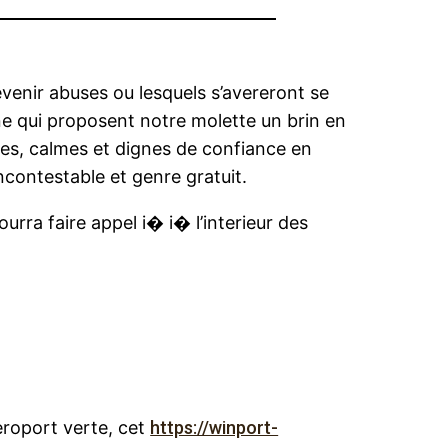
venir abuses ou lesquels s’avereront se
ne qui proposent notre molette un brin en
des, calmes et dignes de confiance en
ncontestable et genre gratuit.
rra faire appel i� i� l’interieur des
eroport verte, cet
https://winport-