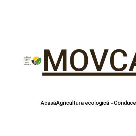
MOVC
Acasă
Agricultura ecologică
Conduc