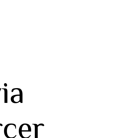
ia
rcer