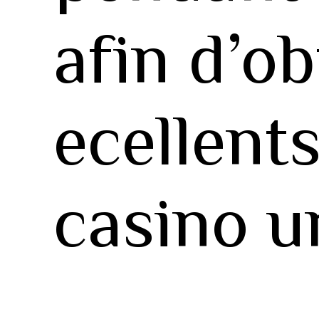
afin d’ob
ecellent
casino u