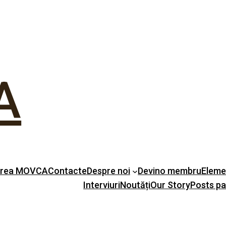
A
erea MOVCA
Contacte
Despre noi
Devino membru
Eleme
Interviuri
Noutăți
Our Story
Posts p