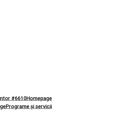
ntor #6610
Homepage
age
Programe și servicii