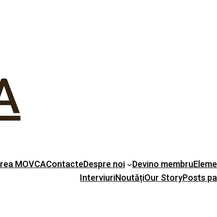
A
erea MOVCA
Contacte
Despre noi
Devino membru
Eleme
Interviuri
Noutăți
Our Story
Posts p