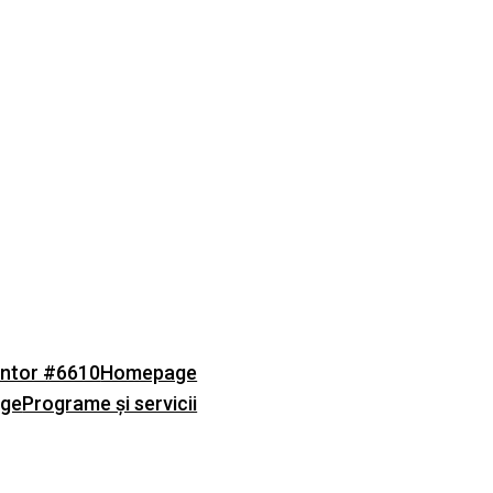
ntor #6610
Homepage
age
Programe și servicii