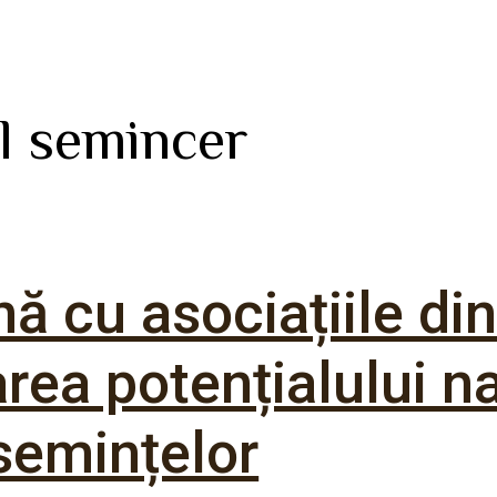
l semincer
cu asociațiile din
area potențialului n
semințelor