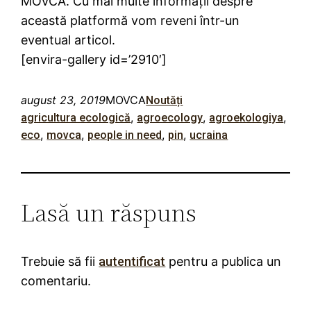
MOVCA. Cu mai multe informații despre
această platformă vom reveni într-un
eventual articol.
[envira-gallery id=’2910′]
august 23, 2019
MOVCA
Noutăți
, 
, 
, 
agricultura ecologică
agroecology
agroekologiya
, 
, 
, 
, 
eco
movca
people in need
pin
ucraina
Lasă un răspuns
Trebuie să fii
autentificat
pentru a publica un
comentariu.