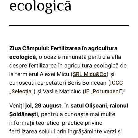
ecologică
Ziua Câmpului: Fertilizarea în agricultura
ecologică
, o ocazie minunată pentru a afla
despre fertilizarea în agricultura ecologică de
la fermierul Alexei Micu (
SRL Micu&Co
) și
cunoscuții cercetători Boris Boincean (
ICCC
„Selecția”
) și Vasile Maticiuc (
IF „Porumbeni”
)!
Veniți
joi
,
29 august
, în
satul Olișcani
,
raionul
Șoldănești
, pentru a cunoaște mai multe
informații teoretico-practice privind
fertilizarea solului prin îngrășăminte verzi și