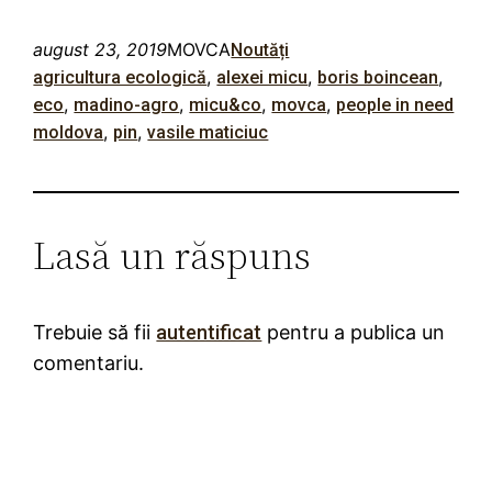
august 23, 2019
MOVCA
Noutăți
, 
, 
, 
agricultura ecologică
alexei micu
boris boincean
, 
, 
, 
, 
eco
madino-agro
micu&co
movca
people in need
, 
, 
moldova
pin
vasile maticiuc
Lasă un răspuns
Trebuie să fii
autentificat
pentru a publica un
comentariu.