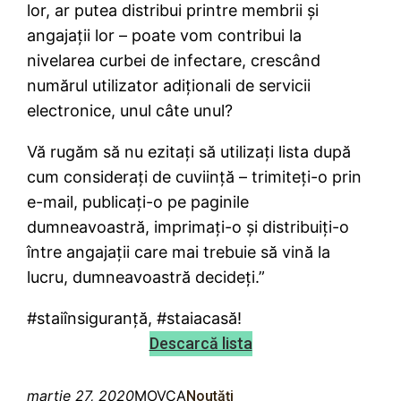
lor, ar putea distribui printre membrii și
angajații lor – poate vom contribui la
nivelarea curbei de infectare, crescând
numărul utilizator adiționali de servicii
electronice, unul câte unul?
Vă rugăm să nu ezitați să utilizați lista după
cum considerați de cuviință – trimiteți-o prin
e-mail, publicați-o pe paginile
dumneavoastră, imprimați-o și distribuiți-o
între angajații care mai trebuie să vină la
lucru, dumneavoastră decideți.”
#staiînsiguranță, #staiacasă!
Descarcă lista
martie 27, 2020
MOVCA
Noutăți