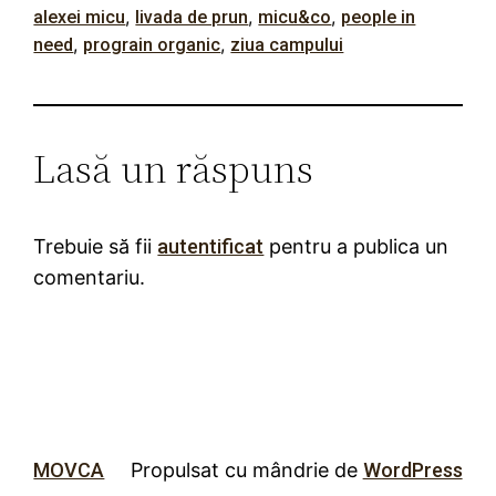
, 
, 
, 
alexei micu
livada de prun
micu&co
people in
, 
, 
need
prograin organic
ziua campului
Lasă un răspuns
Trebuie să fii
autentificat
pentru a publica un
comentariu.
MOVCA
Propulsat cu mândrie de
WordPress