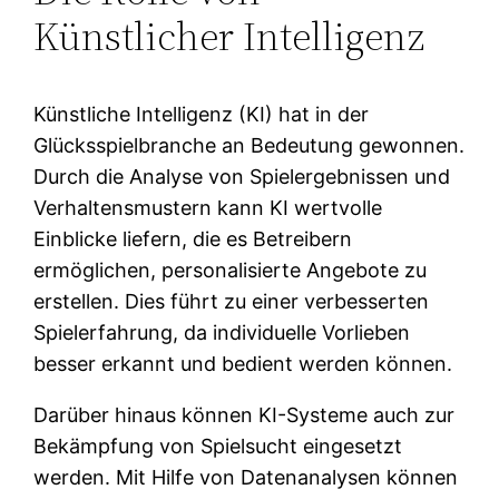
Künstlicher Intelligenz
Künstliche Intelligenz (KI) hat in der
Glücksspielbranche an Bedeutung gewonnen.
Durch die Analyse von Spielergebnissen und
Verhaltensmustern kann KI wertvolle
Einblicke liefern, die es Betreibern
ermöglichen, personalisierte Angebote zu
erstellen. Dies führt zu einer verbesserten
Spielerfahrung, da individuelle Vorlieben
besser erkannt und bedient werden können.
Darüber hinaus können KI-Systeme auch zur
Bekämpfung von Spielsucht eingesetzt
werden. Mit Hilfe von Datenanalysen können