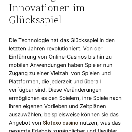
Innovationen im
Glücksspiel
Die Technologie hat das Glücksspiel in den
letzten Jahren revolutioniert. Von der
Einführung von Online-Casinos bis hin zu
mobilen Anwendungen haben Spieler nun
Zugang zu einer Vielzahl von Spielen und
Plattformen, die jederzeit und überall
verfügbar sind. Diese Veränderungen
ermöglichen es den Spielern, ihre Spiele nach
ihren eigenen Vorlieben und Zeitplänen
auszuwählen; beispielsweise können sie das
Angebot von
Slotexo casino
nutzen, was das
gesamte Erlebnis zugänglicher und flexibler