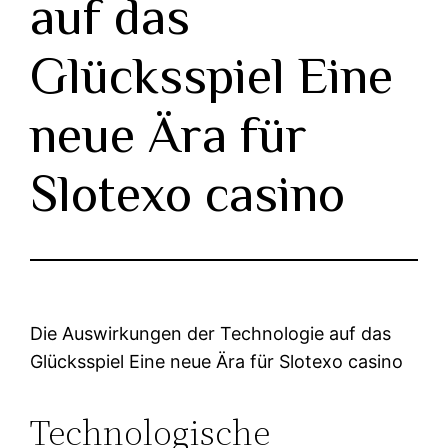
auf das
Glücksspiel Eine
neue Ära für
Slotexo casino
Die Auswirkungen der Technologie auf das
Glücksspiel Eine neue Ära für Slotexo casino
Technologische