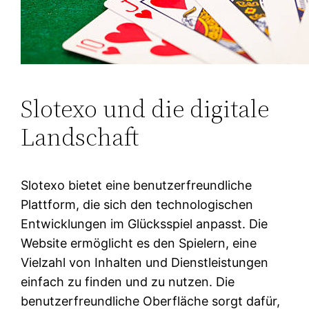
Slotexo und die digitale
Landschaft
Slotexo bietet eine benutzerfreundliche
Plattform, die sich den technologischen
Entwicklungen im Glücksspiel anpasst. Die
Website ermöglicht es den Spielern, eine
Vielzahl von Inhalten und Dienstleistungen
einfach zu finden und zu nutzen. Die
benutzerfreundliche Oberfläche sorgt dafür,