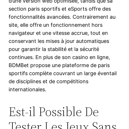
d’une version web optimisée, tandis que sa
section paris sportifs et eSports offre des
fonctionnalités avancées. Contrairement au
site, elle offre un fonctionnement hors
navigateur et une vitesse accrue, tout en
conservant les mises à jour automatiques
pour garantir la stabilité et la sécurité
continues. En plus de son casino en ligne,
BDMBet propose une plateforme de paris
sportifs complète couvrant un large éventail
de disciplines et de compétitions
internationales.
Est-il Possible De
Tester Les Jeux Sans