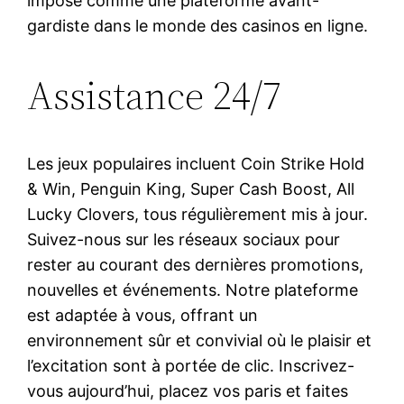
imposé comme une plateforme avant-
gardiste dans le monde des casinos en ligne.
Assistance 24/7
Les jeux populaires incluent Coin Strike Hold
& Win, Penguin King, Super Cash Boost, All
Lucky Clovers, tous régulièrement mis à jour.
Suivez-nous sur les réseaux sociaux pour
rester au courant des dernières promotions,
nouvelles et événements. Notre plateforme
est adaptée à vous, offrant un
environnement sûr et convivial où le plaisir et
l’excitation sont à portée de clic. Inscrivez-
vous aujourd’hui, placez vos paris et faites