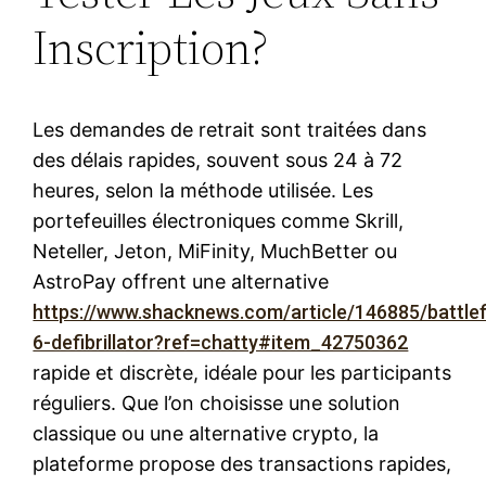
Inscription?
Les demandes de retrait sont traitées dans
des délais rapides, souvent sous 24 à 72
heures, selon la méthode utilisée. Les
portefeuilles électroniques comme Skrill,
Neteller, Jeton, MiFinity, MuchBetter ou
AstroPay offrent une alternative
https://www.shacknews.com/article/146885/battlef
6-defibrillator?ref=chatty#item_42750362
rapide et discrète, idéale pour les participants
réguliers. Que l’on choisisse une solution
classique ou une alternative crypto, la
plateforme propose des transactions rapides,