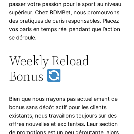
passer votre passion pour le sport au niveau
supérieur. Chez BDMBet, nous promouvons
des pratiques de paris responsables. Placez
vos paris en temps réel pendant que l’action
se déroule.
Weekly Reload
Bonus
Bien que nous n’ayons pas actuellement de
bonus sans dépôt actif pour les clients
existants, nous travaillons toujours sur des
offres nouvelles et excitantes. Leur section
de promotions est un peu déroutante, alors